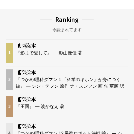
Ranking
今読まれてます
『影まで愛して』 — 影山優佳 著
1
『つかめ!理科ダマン 1 「科学のキホン」が身につく
2
編』 — シン・テフン 原作 ナ・スンフン 画 呉 華順 訳
『王国』 — 湊かなえ 著
3
『つかめ!理科ダマン 12 最強ロボット決戦!編』 — シ
4