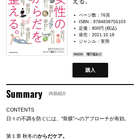
える。
ページ数：76頁
ISBN：9784838755103
定価：800円 (税込)
発売：2021.10.18
ジャンル：
実用
MOOK
電子版あり
購入
Summary
内容紹介
CONTENTS
日々の不調を防ぐには、“骨膜”へのアプローチが有効。
第１章 秋冬の
からだケア。