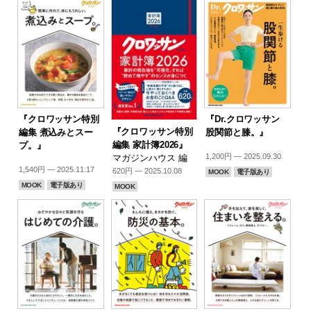
『クロワッサン特別
『Dr.クロワッサン
『クロワッサン特別
編集 煮込みとスー
股関節と膝。』
編集 家計簿2026』
プ。』
1,200円 — 2025.09.30
マガジンハウス 編
1,540円 — 2025.11.17
620円 — 2025.10.08
MOOK
電子版あり
MOOK
電子版あり
MOOK