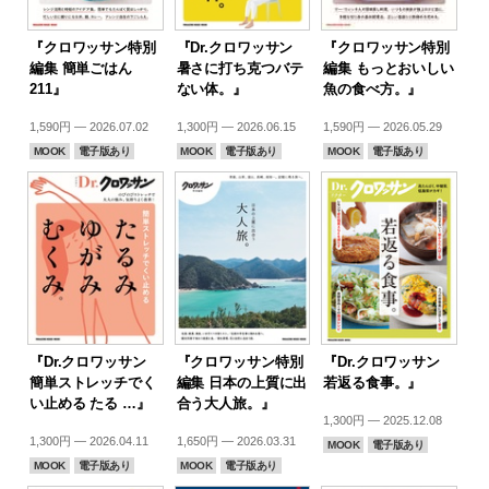
『クロワッサン特別
『Dr.クロワッサン
『クロワッサン特別
編集 簡単ごはん
暑さに打ち克つバテ
編集 もっとおいしい
211』
ない体。』
魚の食べ方。』
1,590円 — 2026.07.02
1,300円 — 2026.06.15
1,590円 — 2026.05.29
MOOK
電子版あり
MOOK
電子版あり
MOOK
電子版あり
『Dr.クロワッサン
『クロワッサン特別
『Dr.クロワッサン
簡単ストレッチでく
編集 日本の上質に出
若返る食事。』
い止める たる …』
合う大人旅。』
1,300円 — 2025.12.08
1,300円 — 2026.04.11
1,650円 — 2026.03.31
MOOK
電子版あり
MOOK
電子版あり
MOOK
電子版あり