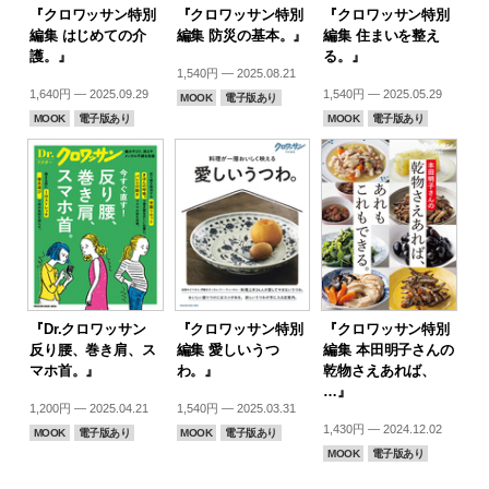
『クロワッサン特別
『クロワッサン特別
『クロワッサン特別
編集 はじめての介
編集 防災の基本。』
編集 住まいを整え
護。』
る。』
1,540円 — 2025.08.21
1,640円 — 2025.09.29
1,540円 — 2025.05.29
MOOK
電子版あり
MOOK
電子版あり
MOOK
電子版あり
『Dr.クロワッサン
『クロワッサン特別
『クロワッサン特別
反り腰、巻き肩、ス
編集 愛しいうつ
編集 本田明子さんの
マホ首。』
わ。』
乾物さえあれば、
…』
1,200円 — 2025.04.21
1,540円 — 2025.03.31
1,430円 — 2024.12.02
MOOK
電子版あり
MOOK
電子版あり
MOOK
電子版あり