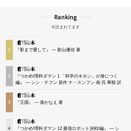
Ranking
今読まれてます
『影まで愛して』 — 影山優佳 著
1
『つかめ!理科ダマン 1 「科学のキホン」が身につく
2
編』 — シン・テフン 原作 ナ・スンフン 画 呉 華順 訳
『王国』 — 湊かなえ 著
3
『つかめ!理科ダマン 12 最強ロボット決戦!編』 — シ
4