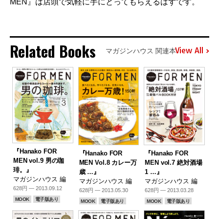
MEN』は店頭で気軽に手にとってもらえるはずです。
Related Books
View All
マガジンハウス 関連本
『Hanako FOR
『Hanako FOR
『Hanako FOR
MEN vol.9 男の珈
MEN Vol.8 カレー万
MEN vol.7 絶対酒場
琲。』
歳 …』
1 …』
マガジンハウス 編
マガジンハウス 編
マガジンハウス 編
628円 — 2013.09.12
628円 — 2013.05.30
628円 — 2013.03.28
MOOK
電子版あり
MOOK
電子版あり
MOOK
電子版あり