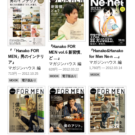
『Hanako FOR
『「Hanako FOR
『Hanako&Hanako
MEN vol.6 新習慣、
MEN」男のインテリ
for Men Ne-n …』
ど …』
ア』
マガジンハウス 編
マガジンハウス 編
マガジンハウス 編
1,760円 — 2012.03.14
628円 — 2012.03.22
713円 — 2012.10.25
MOOK
MOOK
電子版あり
MOOK
電子版あり