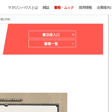
マガジンハウスとは
雑誌
書籍・ムック
採用情報
企業様向
酒場137軒。
書店様入口
書籍一覧