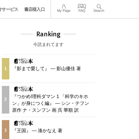
けサービス
書店様入口
My Page
FAQ
Search
Ranking
今読まれてます
『影まで愛して』 — 影山優佳 著
1
『つかめ!理科ダマン 1 「科学のキホ
2
ン」が身につく編』 — シン・テフン
原作 ナ・スンフン 画 呉 華順 訳
『王国』 — 湊かなえ 著
3