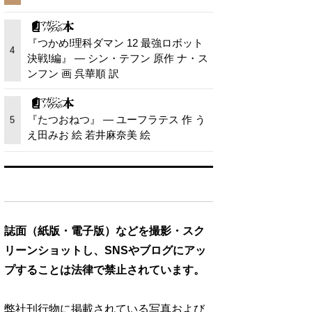
『つかめ!理科ダマン 12 最強ロボット
4
決戦!編』 — シン・テフン 原作 ナ・ス
ンフン 画 呉華順 訳
『たつおねつ』 — ユーフラテス 作 う
5
え田みお 絵 若井麻奈美 絵
誌面（紙版・電子版）などを撮影・スク
リーンショットし、SNSやブログにアッ
プすることは法律で禁止されています。
弊社刊行物に掲載されている写真および