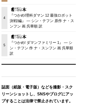
『つかめ!理科ダマン 12 最強ロボット
4
決戦!編』 — シン・テフン 原作 ナ・ス
ンフン 画 呉華順 訳
『つかめ! ダマンファミリー 1』 — シ
5
ン・テフン 作 ナ・スンフン 画 呉華順
訳
誌面（紙版・電子版）などを撮影・スク
リーンショットし、SNSやブログにアッ
プすることは法律で禁止されています。