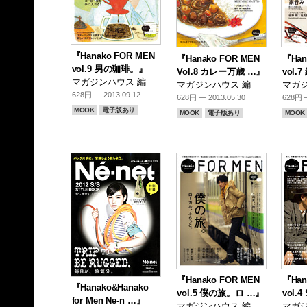
『Hanako FOR MEN
『Hanako FOR MEN
『Han
vol.9 男の珈琲。』
Vol.8 カレー万歳 …』
vol.
マガジンハウス 編
マガジンハウス 編
マガジ
628円 — 2013.09.12
628円 — 2013.05.30
628円 —
MOOK
電子版あり
MOOK
電子版あり
MOOK
『Hanako FOR MEN
『Han
『Hanako&Hanako
vol.5 僕の旅。ロ …』
vol.4
for Men Ne-n …』
マガジンハウス 編
マガジ