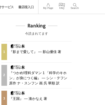
けサービス
書店様入口
My Page
FAQ
Search
Ranking
今読まれてます
『影まで愛して』 — 影山優佳 著
1
『つかめ!理科ダマン 1 「科学のキホ
2
ン」が身につく編』 — シン・テフン
原作 ナ・スンフン 画 呉 華順 訳
『王国』 — 湊かなえ 著
3