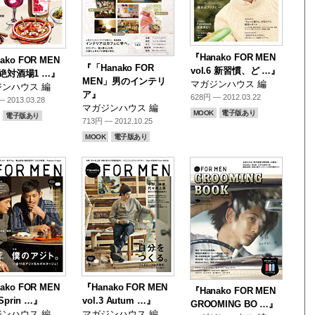
『Hanako FOR MEN
ako FOR MEN
『「Hanako FOR
vol.6 新習慣、ど …』
7 絶対酒場1 …』
MEN」男のインテリ
マガジンハウス 編
ンハウス 編
ア』
628円 — 2012.03.22
 2013.03.28
マガジンハウス 編
MOOK
電子版あり
電子版あり
713円 — 2012.10.25
MOOK
電子版あり
ako FOR MEN
『Hanako FOR MEN
『Hanako FOR MEN
 Sprin …』
vol.3 Autum …』
GROOMING BO …』
ンハウス 編
マガジンハウス 編