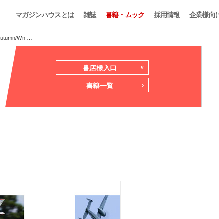
マガジンハウスとは
雑誌
書籍・ムック
採用情報
企業様向
Autumn/Win …
書店様入口
書籍一覧