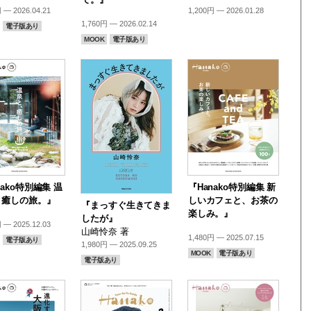
 — 2026.04.21
1,200円 — 2026.01.28
1,760円 — 2026.02.14
電子版あり
MOOK
電子版あり
nako特別編集 温
『Hanako特別編集 新
、癒しの旅。』
しいカフェと、お茶の
『まっすぐ生きてきま
楽しみ。』
したが』
 — 2025.12.03
山崎怜奈 著
1,480円 — 2025.07.15
電子版あり
1,980円 — 2025.09.25
MOOK
電子版あり
電子版あり