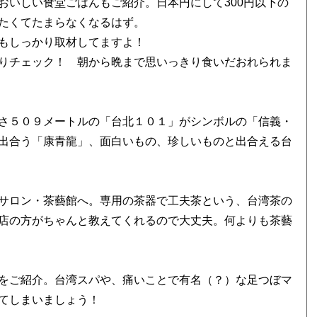
いしい食堂ごはんもご紹介。日本円にして300円以下の
たくてたまらなくなるはず。
もしっかり取材してますよ！
りチェック！ 朝から晩まで思いっきり食いだおれられま
さ５０９メートルの「台北１０１」がシンボルの「信義・
出合う「康青龍」、面白いもの、珍しいものと出合える台
サロン・茶藝館へ。専用の茶器で工夫茶という、台湾茶の
店の方がちゃんと教えてくれるので大丈夫。何よりも茶藝
をご紹介。台湾スパや、痛いことで有名（？）な足つぼマ
てしまいましょう！