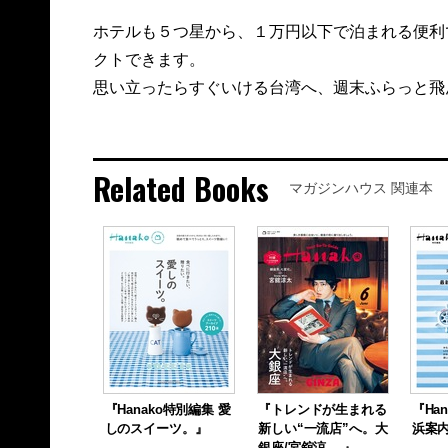
ホテルも５つ星から、１万円以下で泊まれる便利
クトできます。
思い立ったらすぐいける台湾へ、週末ふらっと飛ん
Related Books
マガジンハウス 関連本
『Hanako特別編集 愛
『トレンドが生まれる
『Ha
しのスイーツ。』
新しい“一流店”へ。大
浜案
銀座/宮舘涼 …』