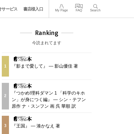
けサービス
書店様入口
My Page
FAQ
Search
Ranking
今読まれてます
『影まで愛して』 — 影山優佳 著
1
『つかめ!理科ダマン 1 「科学のキホ
2
ン」が身につく編』 — シン・テフン
原作 ナ・スンフン 画 呉 華順 訳
『王国』 — 湊かなえ 著
3