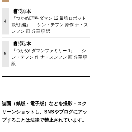
『つかめ!理科ダマン 12 最強ロボット
4
決戦!編』 — シン・テフン 原作 ナ・ス
ンフン 画 呉華順 訳
『つかめ! ダマンファミリー 1』 — シ
5
ン・テフン 作 ナ・スンフン 画 呉華順
訳
誌面（紙版・電子版）などを撮影・スク
リーンショットし、SNSやブログにアッ
プすることは法律で禁止されています。