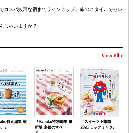
でコスパ抜群な宿までラインナップ。旅のスタイルでセレ
じゃいますか!?
View All
nako特別編集 横
『Hanako特別編集 最
『スイーツ予想図
内。』
新版 京都のすべ
2026/ミャクミャク』
て。』