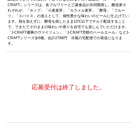
CRAFT』シリーズは、各ブルワリーと三菱食品が共同開発し、醸造家そ
れぞれが、「ホップ」「小麦麦芽」「カラメル麦芽」「酵母」「フルー
ツ」「スパイス」の達人として、個性豊かな味わいのビールに仕上げてい
ます。熱を加えずに、酵母を残したまま10℃以下でチルド配送すること
で、できたてそのままの味わいや香りを自宅でも楽しんでいただけます。
「J-CRAFT優爽のヴァイツェン」「J-CRAFT芳醇のペールエール」などJ-
CRAFTシリーズ全6種。合計2788円 冷蔵の宅配便での発送になりま
す。
応募受付は終了しました。