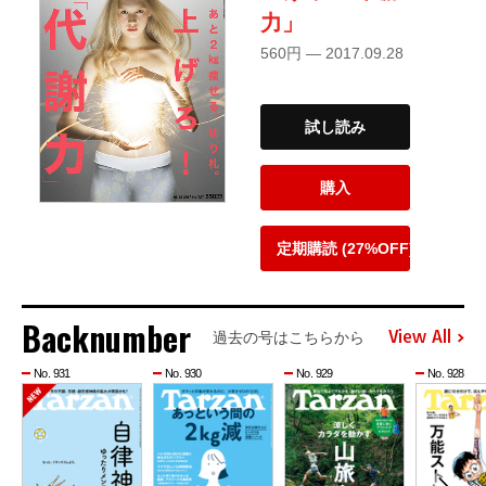
力」
560円 — 2017.09.28
試し読み
購入
定期購読 (27%OFF)
Backnumber
View All
過去の号はこちらから
No. 931
No. 930
No. 929
No. 928