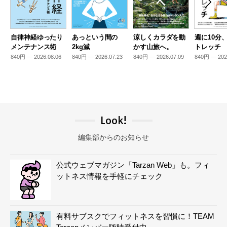
自律神経ゆったり
あっという間の
涼しくカラダを動
週に10分
メンテナンス術
2kg減
かす山旅へ。
トレッチ
840円 — 2026.08.06
840円 — 2026.07.23
840円 — 2026.07.09
840円 — 202
Look!
編集部からのお知らせ
公式ウェブマガジン「Tarzan Web」も。フィ
ットネス情報を手軽にチェック
有料サブスクでフィットネスを習慣に！TEAM