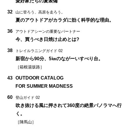
愛好家たちの夏装備
32
山に登ろう、高原を走ろう。
夏のアウトドアがカラダに効く科学的な理由。
36
アウトドアシーンの重要なパートナー
今、買うべき日焼け止めとは?
38
トレイルラニングガイド 02
新宿から90分、5㎞のながーいすべり台。
［箱根湯坂路］
43
OUTDOOR CATALOG
FOR SUMMER MADNESS
60
登山ガイド 02
吹き抜ける風に押されて360度の絶景パノラマへ行
く。
［陣馬山］