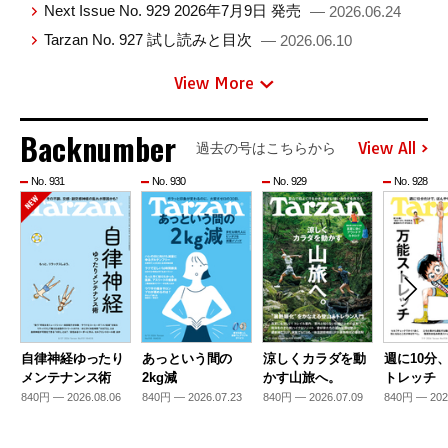
Next Issue No. 929 2026年7月9日 発売
— 2026.06.24
Tarzan No. 927 試し読みと目次
— 2026.06.10
View More
Backnumber
View All
過去の号はこちらから
No. 931
No. 930
No. 929
No. 928
自律神経ゆったり
あっという間の
涼しくカラダを動
週に10分
メンテナンス術
2kg減
かす山旅へ。
トレッチ
840円 — 2026.08.06
840円 — 2026.07.23
840円 — 2026.07.09
840円 — 202