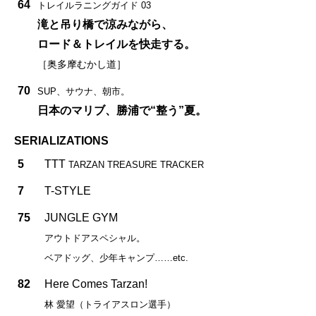
64
トレイルラニングガイド 03
滝と吊り橋で涼みながら、
ロード＆トレイルを快走する。
［奥多摩むかし道］
70
SUP、サウナ、朝市。
日本のマリブ、勝浦で“整う”夏。
SERIALIZATIONS
5
TTT
TARZAN TREASURE TRACKER
7
T-STYLE
75
JUNGLE GYM
アウトドアスペシャル。
ベアドッグ、少年キャンプ……etc.
82
Here Comes Tarzan!
林 愛望（トライアスロン選手）