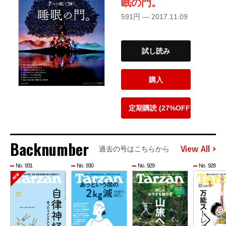
眠の門。
591円 — 2017.11.09
試し読み
購入
定期購読 (27%OFF)
Backnumber
View All
過去の号はこちらから
No. 931
No. 930
No. 929
No. 928