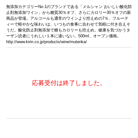
無添加カテゴリーNo.1のブランドである「メルシャン おいしい酸化防
止剤無添加ワイン」から糖質30％オフ、さらにカロリー30％オフの新
商品が登場。アルコールも通常のワインより控えめの7％、フルーテ
ィーで軽やかな味わいは、いつもの食事に合わせて気軽に付き合えそ
うだ。酸化防止剤無添加で糖もカロリーも控えめ。健康を気づかうタ
ーザン読者にうれしい１本に違いない。500ml、オープン価格。
http://www.kirin.co.jp/products/wine/mutenka/
応募受付は終了しました。