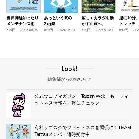
自律神経ゆったり
あっという間の
涼しくカラダを動
週に10分
メンテナンス術
2kg減
かす山旅へ。
トレッチ
840円 — 2026.08.06
840円 — 2026.07.23
840円 — 2026.07.09
840円 — 202
Look!
編集部からのお知らせ
公式ウェブマガジン「Tarzan Web」も。フィ
ットネス情報を手軽にチェック
有料サブスクでフィットネスを習慣に！TEAM
Tarzanメンバー随時受付中