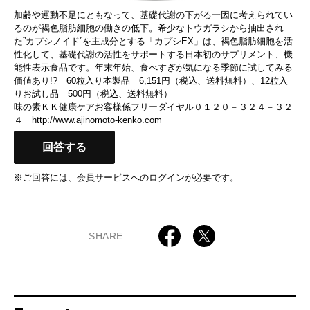
加齢や運動不足にともなって、基礎代謝の下がる一因に考えられてい
るのが褐色脂肪細胞の働きの低下。希少なトウガラシから抽出され
た”カプシノイド”を主成分とする「カプシEX」は、褐色脂肪細胞を活
性化して、基礎代謝の活性をサポートする日本初のサプリメント、機
能性表示食品です。年末年始、食べすぎが気になる季節に試してみる
価値あり!? 60粒入り本製品 6,151円（税込、送料無料）、12粒入
りお試し品 500円（税込、送料無料）
味の素ＫＫ健康ケアお客様係フリーダイヤル０１２０－３２４－３２
４
http://www.ajinomoto-kenko.com
回答する
※ご回答には、会員サービスへのログインが必要です。
SHARE