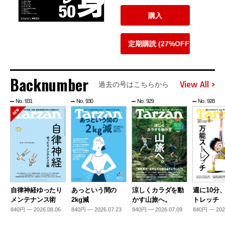
購入
定期購読 (27%OFF)
Backnumber
View All
過去の号はこちらから
No. 931
No. 930
No. 929
No. 928
自律神経ゆったり
あっという間の
涼しくカラダを動
週に10分
メンテナンス術
2kg減
かす山旅へ。
トレッチ
840円 — 2026.08.06
840円 — 2026.07.23
840円 — 2026.07.09
840円 — 202