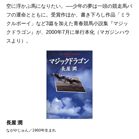
空に浮かぶ馬になりたい。──少年の夢は一頭の競走馬パ
フの運命とともに。受賞作ほか、書き下ろし作品「ミラ
クルボーイ」など3篇を加えた青春競馬小説集『マジッ
クドラゴン』が、2000年7月に単行本化（マガジンハウ
スより）。
長屋 潤
ながやじゅん／1960年生まれ