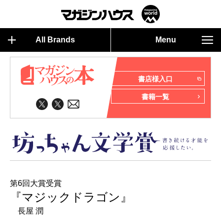
All Brands
Menu
書店様入口
書籍一覧
第6回大賞受賞
『マジックドラゴン』
長屋 潤