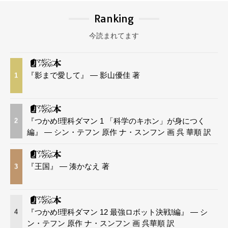
Ranking
今読まれてます
『影まで愛して』 — 影山優佳 著
1
『つかめ!理科ダマン 1 「科学のキホン」が身につく
2
編』 — シン・テフン 原作 ナ・スンフン 画 呉 華順 訳
『王国』 — 湊かなえ 著
3
『つかめ!理科ダマン 12 最強ロボット決戦!編』 — シ
4
ン・テフン 原作 ナ・スンフン 画 呉華順 訳