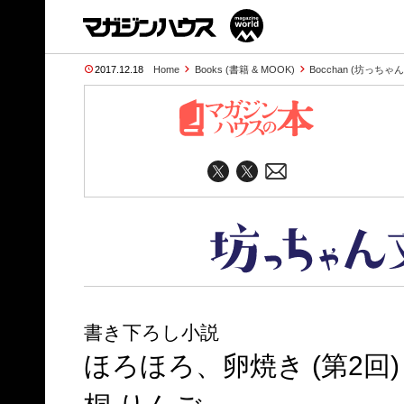
2017.12.18
Home
Books (書籍 & MOOK)
Bocchan (坊っちゃ
書き下ろし小説
ほろほろ、卵焼き (第2回)