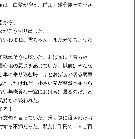
ぁは、白髪が増え、前より幾分痩せて小さ
るから」
父がこう切り出した。
ないわよね。雪ちゃん、また来てちょうだ
て残念そうに呟いた。おばぁに「雪ちゃ
居心地の悪さを感じていた。以前はそんな
し車に乗り込む時、ふとおばぁの居る病室
なかったけれど、小さい箱が整然と並べら
ない無機質な一室におばぁは居るのだ、と
気持ちに襲われた。
てる！」
う文句を言っていた。帰り際に渡されたお
対する不満だった。私だけ千円で二人は百