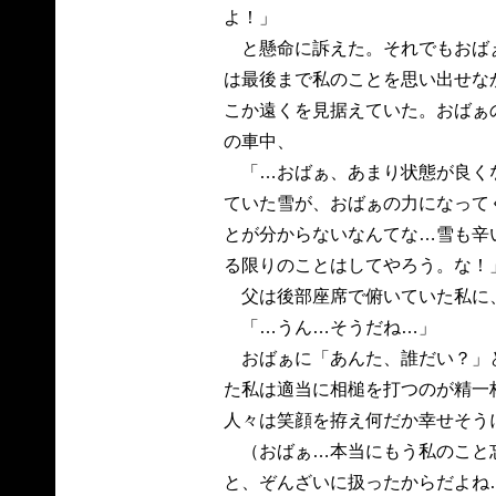
よ！」
と懸命に訴えた。それでもおば
は最後まで私のことを思い出せな
こか遠くを見据えていた。おばぁ
の車中、
「…おばぁ、あまり状態が良く
ていた雪が、おばぁの力になって
とが分からないなんてな…雪も辛
る限りのことはしてやろう。な！
父は後部座席で俯いていた私に
「…うん…そうだね…」
おばぁに「あんた、誰だい？」
た私は適当に相槌を打つのが精一
人々は笑顔を拵え何だか幸せそう
（おばぁ…本当にもう私のこと
と、ぞんざいに扱ったからだよね