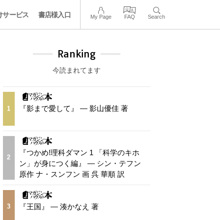
けサービス
書店様入口
My Page
FAQ
Search
Ranking
今読まれてます
『影まで愛して』 — 影山優佳 著
1
『つかめ!理科ダマン 1 「科学のキホ
2
ン」が身につく編』 — シン・テフン
原作 ナ・スンフン 画 呉 華順 訳
『王国』 — 湊かなえ 著
3