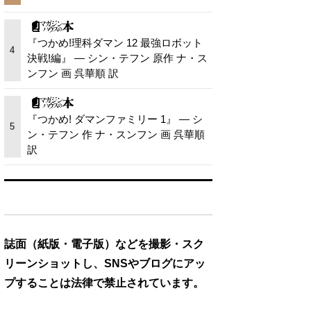
『つかめ!理科ダマン 12 最強ロボット
4
決戦!編』 — シン・テフン 原作 ナ・ス
ンフン 画 呉華順 訳
『つかめ! ダマンファミリー 1』 — シ
5
ン・テフン 作 ナ・スンフン 画 呉華順
訳
誌面（紙版・電子版）などを撮影・スク
リーンショットし、SNSやブログにアッ
プすることは法律で禁止されています。