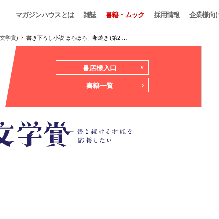
マガジンハウスとは
雑誌
書籍・ムック
採用情報
企業様向
ん文学賞)
書き下ろし小説 ほろほろ、卵焼き (第2 …
書店様入口
書籍一覧