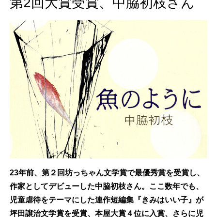
第2回大賞受賞、中脇初枝さん
23年前、第２回坊っちゃん文学賞で最優秀賞を受賞し、
作家としてデビューした中脇初枝さん。ここ数年でも、
児童虐待をテーマにした連作短編集『きみはいい子』が
坪田譲治文学賞を受賞、本屋大賞４位に入賞、さらに児