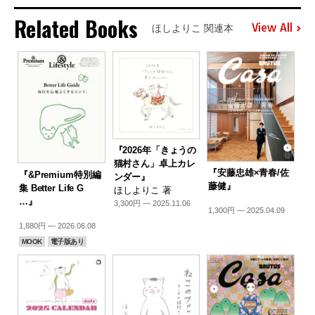
Related Books
View All
ほしよりこ 関連本
『2026年「きょうの
猫村さん」卓上カレ
『安藤忠雄×青春/佐
『&Premium特別編
ンダー』
藤健』
集 Better Life G
ほしよりこ 著
…』
3,300円 — 2025.11.06
1,300円 — 2025.04.09
1,880円 — 2026.06.08
MOOK
電子版あり