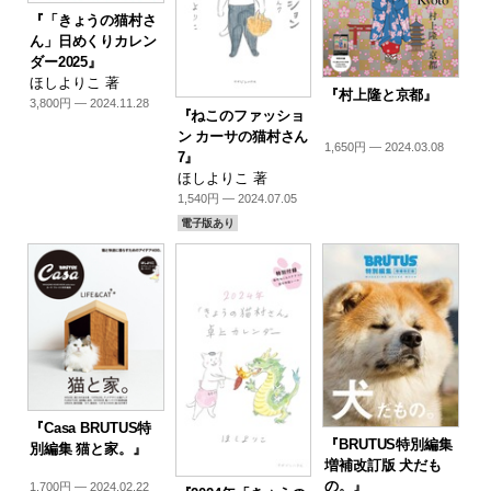
『「きょうの猫村さ
ん」日めくりカレン
ダー2025』
ほしよりこ 著
『村上隆と京都』
3,800円 — 2024.11.28
『ねこのファッショ
ン カーサの猫村さん
1,650円 — 2024.03.08
7』
ほしよりこ 著
1,540円 — 2024.07.05
電子版あり
『Casa BRUTUS特
『BRUTUS特別編集
別編集 猫と家。』
増補改訂版 犬だも
の。』
1,700円 — 2024.02.22