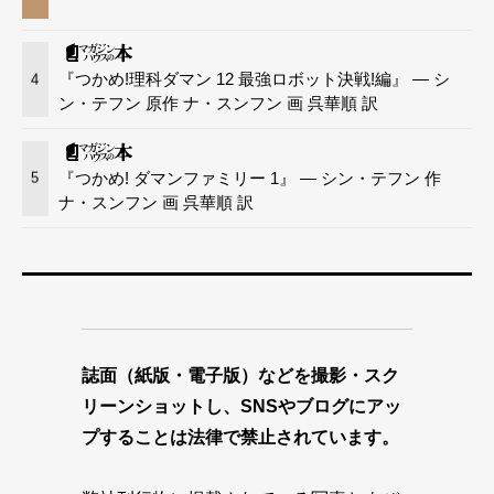
『つかめ!理科ダマン 12 最強ロボット決戦!編』 — シ
4
ン・テフン 原作 ナ・スンフン 画 呉華順 訳
『つかめ! ダマンファミリー 1』 — シン・テフン 作
5
ナ・スンフン 画 呉華順 訳
誌面（紙版・電子版）などを撮影・スク
リーンショットし、SNSやブログにアッ
プすることは法律で禁止されています。