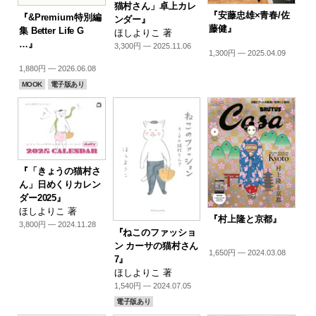
猫村さん」卓上カレ
『安藤忠雄×青春/佐
『&Premium特別編
ンダー』
藤健』
集 Better Life G
ほしよりこ 著
…』
3,300円 — 2025.11.06
1,300円 — 2025.04.09
1,880円 — 2026.06.08
MOOK
電子版あり
『「きょうの猫村さ
ん」日めくりカレン
ダー2025』
ほしよりこ 著
『村上隆と京都』
3,800円 — 2024.11.28
『ねこのファッショ
ン カーサの猫村さん
1,650円 — 2024.03.08
7』
ほしよりこ 著
1,540円 — 2024.07.05
電子版あり