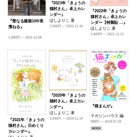
『2023年「きょうの
猫村さん」卓上カレ
『2022年「きょうの
ンダー』
猫村さん」卓上カレ
ほしよりこ 著
『聖なる建築100/長
ンダー【特製貼 …』
2,000円 — 2022.11.10
濱ねる』
ほしよりこ 著
2,400円 — 2021.11.11
1,080円 — 2022.12.08
『2020年「きょうの
猫村さん」卓上カレ
『猫まんが』
ンダー』
ほしよりこ 著
マガジンハウス 編
1,650円 — 2019.11.14
『2021年「きょうの
998円 — 2019.07.29
猫村さん」日めくり
MOOK
カレンダー』