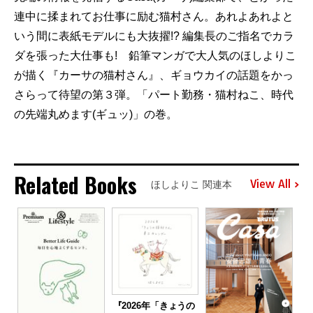
連中に揉まれてお仕事に励む猫村さん。あれよあれよと
いう間に表紙モデルにも大抜擢!? 編集長のご指名でカラ
ダを張った大仕事も! 鉛筆マンガで大人気のほしよりこ
が描く『カーサの猫村さん』、ギョウカイの話題をかっ
さらって待望の第３弾。「パート勤務・猫村ねこ、時代
の先端丸めます(ギュッ)」の巻。
Related Books
View All
ほしよりこ 関連本
『2026年「きょうの