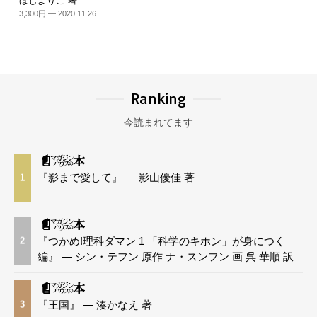
ほしよりこ 著
3,300円 — 2020.11.26
Ranking
今読まれてます
『影まで愛して』 — 影山優佳 著
1
『つかめ!理科ダマン 1 「科学のキホン」が身につく
2
編』 — シン・テフン 原作 ナ・スンフン 画 呉 華順 訳
『王国』 — 湊かなえ 著
3