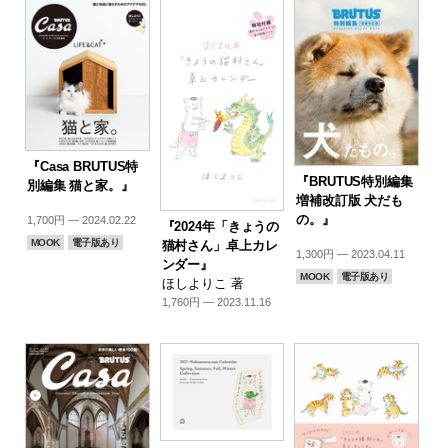
『Casa BRUTUS特
『BRUTUS特別編集
別編集 猫と家。』
増補改訂版 犬だも
の。』
1,700円 — 2024.02.22
『2024年「きょうの
MOOK
電子版あり
猫村さん」卓上カレ
1,300円 — 2023.04.11
ンダー』
MOOK
電子版あり
ほしよりこ 著
1,760円 — 2023.11.16