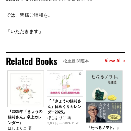
では、皆様ご唱和を。
「いただきます」
Related Books
View All
松重豊 関連本
『「きょうの猫村さ
ん」日めくりカレン
『2026年「きょうの
ダー2025』
猫村さん」卓上カレ
ほしよりこ 著
ンダー』
3,800円 — 2024.11.28
『たべるノヲト。』
ほしよりこ 著