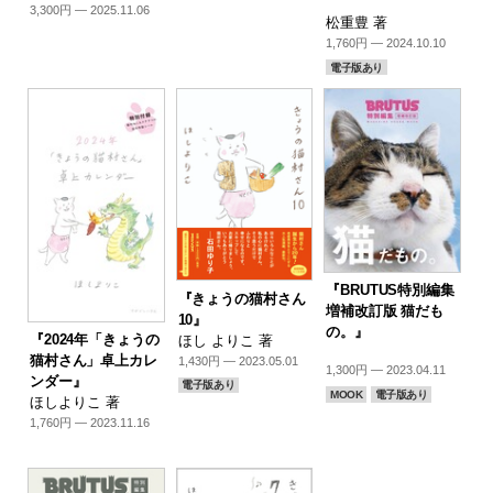
3,300円 — 2025.11.06
松重豊 著
1,760円 — 2024.10.10
電子版あり
『BRUTUS特別編集
『きょうの猫村さん
増補改訂版 猫だも
10』
の。』
『2024年「きょうの
ほし よりこ 著
猫村さん」卓上カレ
1,430円 — 2023.05.01
1,300円 — 2023.04.11
ンダー』
電子版あり
MOOK
電子版あり
ほしよりこ 著
1,760円 — 2023.11.16