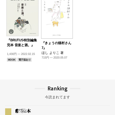
『BRUTUS特別編集
『きょうの猫村さん
完本 音楽と酒。』
7』
ほし よりこ 著
1,430円 — 2022.02.15
715円 — 2020.05.07
MOOK
電子版あり
Ranking
今読まれてます