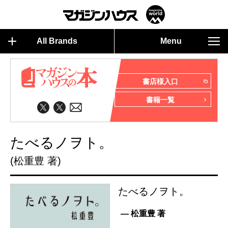
All Brands
Menu
書店様入口
書籍一覧
たべるノヲト。
(松重豊 著)
たべるノヲト。
— 松重豊 著