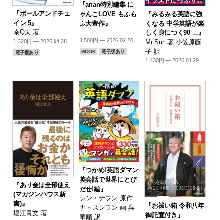
『anan特別編集 に
『ボールアンドチェ
『みるみる英語に強
ゃんこLOVE もふも
イン 5』
くなる 中学英語が楽
ふ大豊作』
南Q太 著
しく身につく90 …』
1,500円 — 2026.02.20
Mr.Sun 著 小笠原藤
1,320円 — 2026.04.28
子 訳
MOOK
電子版あり
電子版あり
1,430円 — 2026.01.29
『つかめ!英語ダマン
英会話で世界にとび
『あり金は全部使え
だせ!編』
(マガジンハウス新
シン・テフン 原作
書)』
『お祓い箱 令和八年
ナ・スンフン 画 呉
堀江貴文 著
御託宣付き』
華順 訳