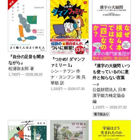
『自分の足音を聞き
『つかめ! ダマンフ
ながら』
ァミリー 1』
『漢字の大疑問 いつ
松浦弥太郎 著
シン・テフン 作
も使っているのに意
1,760円 — 2026.08.20
ナ・スンフン 画 呉
外と知らない言葉
華順 訳
…』
1,320円 — 2026.07.30
公益財団法人 日本
漢字能力検定協会
編
1,100円 — 2026.07.30
電子版あり