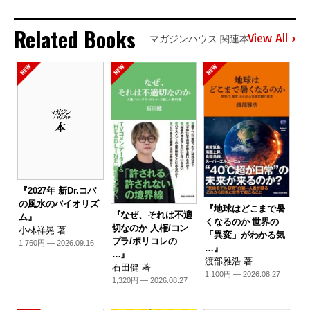
Related Books
View All
マガジンハウス 関連本
『2027年 新Dr.コパ
の風水のバイオリズ
『地球はどこまで暑
『なぜ、それは不適
ム』
くなるのか 世界の
切なのか 人権/コン
小林祥晃 著
「異変」がわかる気
プラ/ポリコレの
1,760円 — 2026.09.16
…』
…』
渡部雅浩 著
石田健 著
1,100円 — 2026.08.27
1,320円 — 2026.08.27