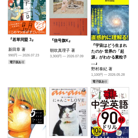
『若草同盟 3』
『信号旗K』
『宇宙はどう生まれ
新田章 著
朝吹真理子 著
たのか 世界の「起
990円 — 2026.07.23
3,300円 — 2026.07.09
源」がわかる素粒子
電子版あり
…』
野村泰紀 著
1,100円 — 2026.05.28
電子版あり