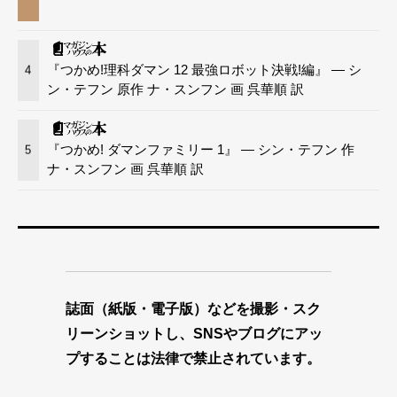
『つかめ!理科ダマン 12 最強ロボット決戦!編』 — シ
4
ン・テフン 原作 ナ・スンフン 画 呉華順 訳
『つかめ! ダマンファミリー 1』 — シン・テフン 作
5
ナ・スンフン 画 呉華順 訳
誌面（紙版・電子版）などを撮影・スク
リーンショットし、SNSやブログにアッ
プすることは法律で禁止されています。