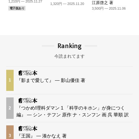
1,210円 — 2025.11.27
江原啓之 著
1,320円 — 2025.11.20
3,500円 — 2025.11.06
電子版あり
Ranking
今読まれてます
『影まで愛して』 — 影山優佳 著
1
『つかめ!理科ダマン 1 「科学のキホン」が身につく
2
編』 — シン・テフン 原作 ナ・スンフン 画 呉 華順 訳
『王国』 — 湊かなえ 著
3