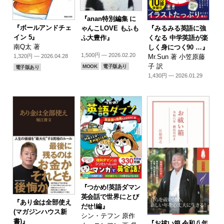
『anan特別編集 に
『ボールアンドチェ
『みるみる英語に強
ゃんこLOVE もふも
イン 5』
くなる 中学英語が楽
ふ大豊作』
南Q太 著
しく身につく90 …』
1,500円 — 2026.02.20
Mr.Sun 著 小笠原藤
1,320円 — 2026.04.28
子 訳
MOOK
電子版あり
電子版あり
1,430円 — 2026.01.29
『つかめ!英語ダマン
英会話で世界にとび
『あり金は全部使え
だせ!編』
(マガジンハウス新
シン・テフン 原作
書)』
『お祓い箱 令和八年