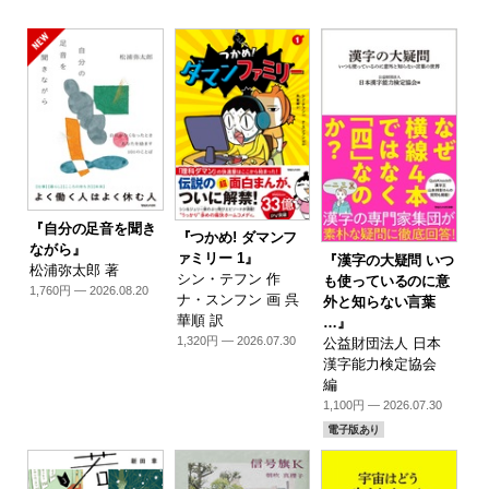
『自分の足音を聞き
『つかめ! ダマンフ
ながら』
ァミリー 1』
『漢字の大疑問 いつ
松浦弥太郎 著
シン・テフン 作
も使っているのに意
1,760円 — 2026.08.20
ナ・スンフン 画 呉
外と知らない言葉
華順 訳
…』
1,320円 — 2026.07.30
公益財団法人 日本
漢字能力検定協会
編
1,100円 — 2026.07.30
電子版あり