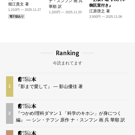
ナ・スンフン 画 呉
堀江貴文 著
御託宣付き』
華順 訳
1,210円 — 2025.11.27
江原啓之 著
1,320円 — 2025.11.20
3,500円 — 2025.11.06
電子版あり
Ranking
今読まれてます
『影まで愛して』 — 影山優佳 著
1
『つかめ!理科ダマン 1 「科学のキホン」が身につく
2
編』 — シン・テフン 原作 ナ・スンフン 画 呉 華順 訳