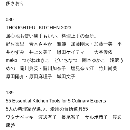
多さおり
080
THOUGHTFUL KITCHEN 2023
居心地も使い勝手もいい、料理上手の台所。
野村友里 青木さやか 雅姫 加藤剛大・加藤一美 平
井かずみ 井上久美子 恩田ケイティー 大谷優依
mako つがねゆきこ どいちなつ 岡本ゆかこ 滝沢う
めの 關川典英・關川加奈子 塩見奈々江 竹川尚美
原田陽介・原田麻理子 城田文子
139
55 Essential Kitchen Tools for 5 Culinary Experts
5人の料理家が選ぶ、愛用の台所道具55
ワタナベマキ 渡辺有子 長尾智子 サルボ恭子 渡辺
康啓