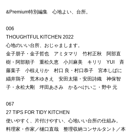
&Premium特別編集 心地よい、台所。
006
THOUGHTFUL KITCHEN 2022
心地のいい台所、おじゃまします。
金子朋子・金子哲也 アミタマリ 竹村正秋 阿部直
樹・阿部順子 重松久恵 小川麻美 キリリ YUI 斉
藤葉子 小椋えりか 村口 良・村口恭子 宮本しばに
緇井鶏子 荒木ゆきえ 安田太陽・安田詩織 神保智
子・永松大剛 坪田あさみ かるべけいこ・野中 元
067
27 TIPS FOR TIDY KITCHEN
使いやすく、片付けやすい、心地いい台所の仕組み。
料理家・作家／樋口直哉 整理収納コンサルタント／本