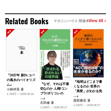
Related Books
View All
マガジンハウス 関連本
『2027年 新Dr.コパ
の風水のバイオリズ
『地球はどこまで暑
『なぜ、それは不適
ム』
くなるのか 世界の
切なのか 人権/コン
小林祥晃 著
「異変」がわかる気
プラ/ポリコレの
1,760円 — 2026.09.16
…』
…』
渡部雅浩 著
石田健 著
1,100円 — 2026.08.27
1,320円 — 2026.08.27