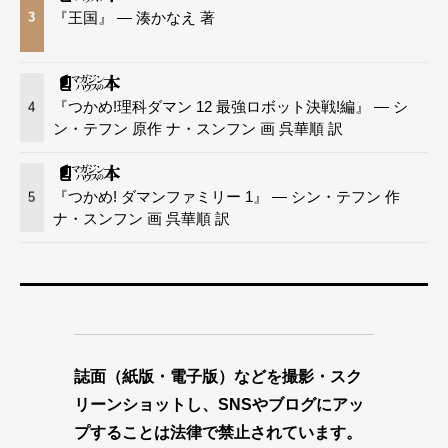
『王国』 — 湊かなえ 著
3
『つかめ!理科ダマン 12 最強ロボット決戦!編』 — シ
4
ン・テフン 原作 ナ・スンフン 画 呉華順 訳
『つかめ! ダマンファミリー 1』 — シン・テフン 作
5
ナ・スンフン 画 呉華順 訳
誌面（紙版・電子版）などを撮影・スク
リーンショットし、SNSやブログにアッ
プすることは法律で禁止されています。