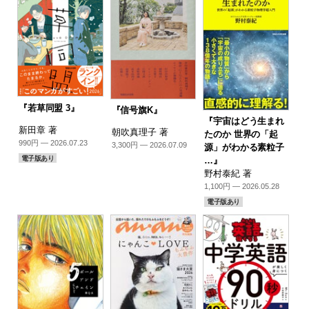
『若草同盟 3』
『信号旗K』
『宇宙はどう生まれ
新田章 著
朝吹真理子 著
たのか 世界の「起
990円 — 2026.07.23
3,300円 — 2026.07.09
源」がわかる素粒子
電子版あり
…』
野村泰紀 著
1,100円 — 2026.05.28
電子版あり