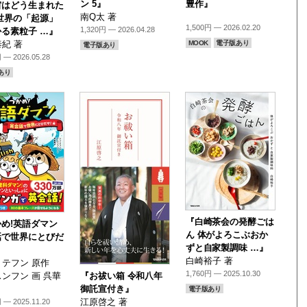
ン 5』
豊作』
宙はどう生まれた
南Q太 著
世界の「起源」
1,500円 — 2026.02.20
1,320円 — 2026.04.28
る素粒子 …』
MOOK
電子版あり
紀 著
電子版あり
 — 2026.05.28
あり
『白崎茶会の発酵ごは
め!英語ダマン
ん 体がよろこぶおか
話で世界にとびだ
ずと自家製調味 …』
』
白崎裕子 著
テフン 原作
1,760円 — 2025.10.30
ンフン 画 呉華
『お祓い箱 令和八年
御託宣付き』
電子版あり
江原啓之 著
 — 2025.11.20