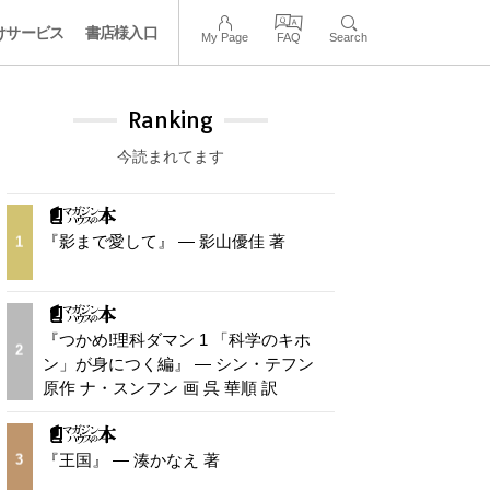
けサービス
書店様入口
My Page
FAQ
Search
Ranking
今読まれてます
『影まで愛して』 — 影山優佳 著
1
『つかめ!理科ダマン 1 「科学のキホ
2
ン」が身につく編』 — シン・テフン
原作 ナ・スンフン 画 呉 華順 訳
『王国』 — 湊かなえ 著
3