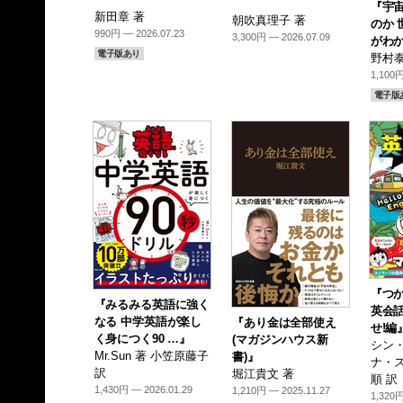
『宇
新田章 著
朝吹真理子 著
のか 
990円 — 2026.07.23
3,300円 — 2026.07.09
がわか
電子版あり
野村泰
1,100円
電子版
『つか
『みるみる英語に強く
英会
なる 中学英語が楽し
『あり金は全部使え
せ!編
く身につく90 …』
(マガジンハウス新
シン・
Mr.Sun 著 小笠原藤子
書)』
ナ・ス
訳
堀江貴文 著
順 訳
1,430円 — 2026.01.29
1,210円 — 2025.11.27
1,320円