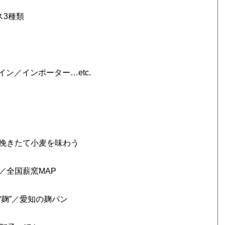
ス3種類
ン／インポーター…etc.
挽きたて小麦を味わう
全国薪窯MAP
麹”／愛知の麹パン