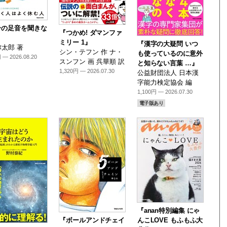
分の足音を聞きな
『つかめ! ダマンファ
』
ミリー 1』
『漢字の大疑問 いつ
太郎 著
シン・テフン 作 ナ・
も使っているのに意外
 — 2026.08.20
スンフン 画 呉華順 訳
と知らない言葉 …』
1,320円 — 2026.07.30
公益財団法人 日本漢
字能力検定協会 編
1,100円 — 2026.07.30
電子版あり
『anan特別編集 にゃ
『ボールアンドチェイ
んこLOVE もふもふ大