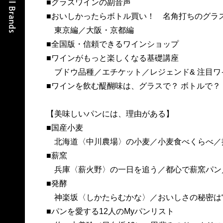
■グラスワインの副音声
■おいしかったらボトル買い！ 名角打ちのグラ
東京編／大阪・京都編
■全国版・信頼できるワインショップ
■ワインがもっと楽しくなる基礎講座
ブドウ品種／エチケット／レジェンド& 注目ワイ
■ワインを飲む醍醐味は、グラスで？ ボトルで？
【美味しいパンには、理由がある】
■国産小麦
北海道〈中川農場〉の小麦／小麦食べくらべ／
■薪窯
兵庫〈薪火野〉の一日を追う／都心で薪窯パン／
■発酵
神楽坂〈しかたらむかな〉／おいしさの秘密は“
■パンを愛する12人のMyパンリスト