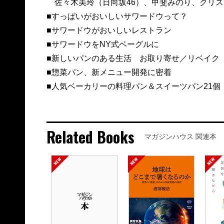
佐々木美玲（日向坂46）、甲斐みのり、クリス
■すっぱいがおいしいサワードウって？
■サワードウがおいしいレストラン
■サワードウをNY式ベーグルに
■新しいパンのある生活 お取り寄せ／リベイク
■惣菜パン、新メニュー開発に密着
■人気ベーカリーの料理パン＆スイーツパン21個
Related Books
マガジンハウス 関連本