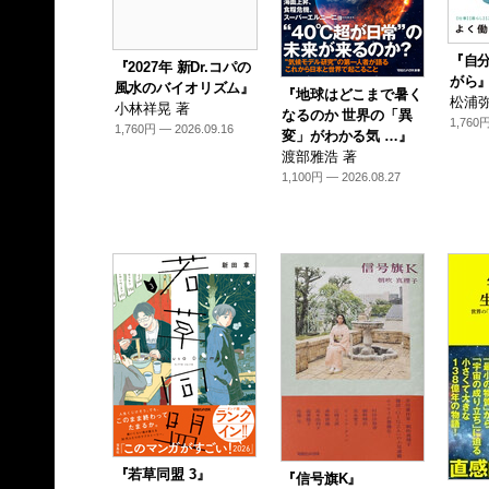
『自
『2027年 新Dr.コパの
がら
風水のバイオリズム』
『地球はどこまで暑く
松浦弥
小林祥晃 著
なるのか 世界の「異
1,760円
1,760円 — 2026.09.16
変」がわかる気 …』
渡部雅浩 著
1,100円 — 2026.08.27
『若草同盟 3』
『信号旗K』