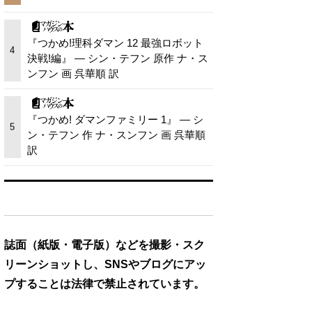
『つかめ!理科ダマン 12 最強ロボット
4
決戦!編』 — シン・テフン 原作 ナ・ス
ンフン 画 呉華順 訳
『つかめ! ダマンファミリー 1』 — シ
5
ン・テフン 作 ナ・スンフン 画 呉華順
訳
誌面（紙版・電子版）などを撮影・スク
リーンショットし、SNSやブログにアッ
プすることは法律で禁止されています。