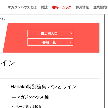
マガジンハウスとは
雑誌
書籍・ムック
採用情報
企業様向
ワイン
書店様入口
書籍一覧
ワイン
Hanako特別編集 パンとワイン
— マガジンハウス 編
ページ数：140頁