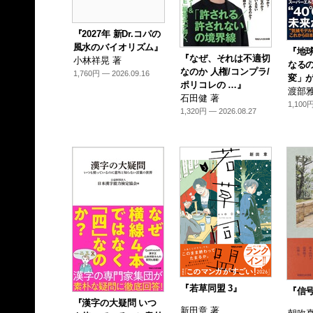
『2027年 新Dr.コパの
風水のバイオリズム』
『地
『なぜ、それは不適切
小林祥晃 著
なるの
なのか 人権/コンプラ/
1,760円 — 2026.09.16
変」が
ポリコレの …』
渡部雅
石田健 著
1,100円
1,320円 — 2026.08.27
『若草同盟 3』
『信
『漢字の大疑問 いつ
新田章 著