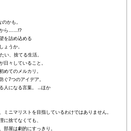
なのかも。
ら……!?
望を詰め込める
しょうか。
めたい、捨てる生活。
が日々していること。
初めてのメルカリ。
防ぐ7つのアイデア。
になる言葉。 ...ほか
、ミニマリストを目指しているわけではありません。
理に捨てなくても、
、部屋は劇的にすっきり。