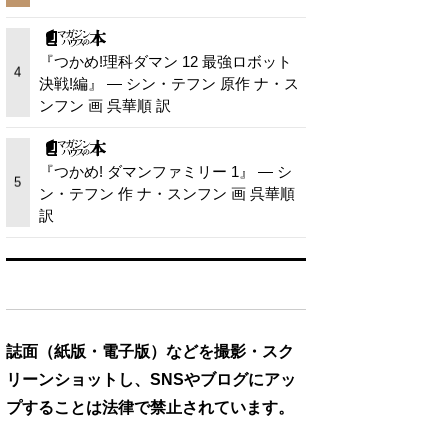
『つかめ!理科ダマン 12 最強ロボット
4
決戦!編』 — シン・テフン 原作 ナ・ス
ンフン 画 呉華順 訳
『つかめ! ダマンファミリー 1』 — シ
5
ン・テフン 作 ナ・スンフン 画 呉華順
訳
誌面（紙版・電子版）などを撮影・スク
リーンショットし、SNSやブログにアッ
プすることは法律で禁止されています。