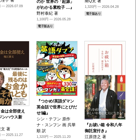
理子 著
南Q太 著
のか 世界の「起源」
 — 2026.07.09
1,320円 — 2026.04.28
がわかる素粒子 …』
野村泰紀 著
電子版あり
1,100円 — 2026.05.28
電子版あり
『つかめ!英語ダマン
英会話で世界にとびだ
り金は全部使え
せ!編』
ジンハウス新
シン・テフン 原作
ナ・スンフン 画 呉華
『お祓い箱 令和八年
文 著
順 訳
御託宣付き』
 — 2025.11.27
江原啓之 著
1,320円 — 2025.11.20