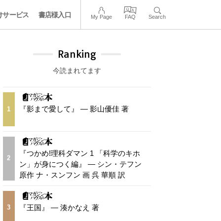
けサービス
書店様入口
My Page
FAQ
Search
Ranking
今読まれてます
『影まで愛して』 — 影山優佳 著
1
『つかめ!理科ダマン 1 「科学のキホ
2
ン」が身につく編』 — シン・テフン
原作 ナ・スンフン 画 呉 華順 訳
『王国』 — 湊かなえ 著
3