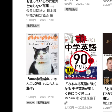
朝吹真
も使っているのに意外
990円 — 2026.07.23
3,300円
と知らない言葉 …』
電子版あり
公益財団法人 日本漢
字能力検定協会 編
1,100円 — 2026.07.30
電子版あり
『anan特別編集 にゃ
んこLOVE もふもふ大
『みるみる英語に強く
豊作』
なる 中学英語が楽し
『あ
く身につく90 …』
(マガ
1,500円 — 2026.02.20
Mr.Sun 著 小笠原藤子
書)』
訳
MOOK
電子版あり
堀江貴
1,430円 — 2026.01.29
1,210円