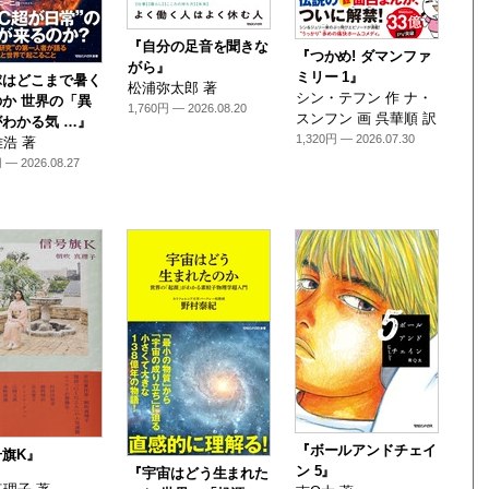
『自分の足音を聞きな
『つかめ! ダマンファ
がら』
ミリー 1』
球はどこまで暑く
松浦弥太郎 著
シン・テフン 作 ナ・
か 世界の「異
1,760円 — 2026.08.20
スンフン 画 呉華順 訳
わかる気 …』
1,320円 — 2026.07.30
浩 著
 — 2026.08.27
『ボールアンドチェイ
号旗K』
ン 5』
『宇宙はどう生まれた