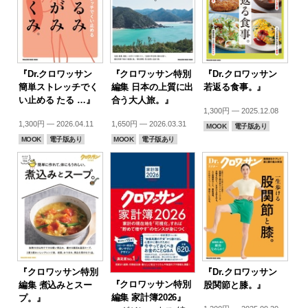
『Dr.クロワッサン
『クロワッサン特別
『Dr.クロワッサン
簡単ストレッチでく
編集 日本の上質に出
若返る食事。』
い止める たる …』
合う大人旅。』
1,300円 — 2025.12.08
1,300円 — 2026.04.11
1,650円 — 2026.03.31
MOOK
電子版あり
MOOK
電子版あり
MOOK
電子版あり
『クロワッサン特別
『Dr.クロワッサン
『クロワッサン特別
編集 煮込みとスー
股関節と膝。』
編集 家計簿2026』
プ。』