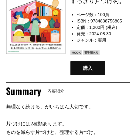
すっきり片づけ術。
ページ数：100頁
ISBN：9784838756865
定価：1,200円 (税込)
発売：2024.08.30
ジャンル：
実用
MOOK
電子版あり
購入
Summary
内容紹介
無理なく続ける、がいちばん大切です。
片づけには2種類あります。
ものを減らす片づけと、整理する片づけ。