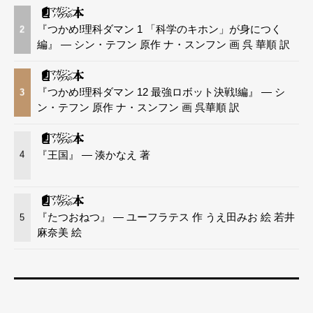
『つかめ!理科ダマン 1 「科学のキホン」が身につく
2
編』 — シン・テフン 原作 ナ・スンフン 画 呉 華順 訳
『つかめ!理科ダマン 12 最強ロボット決戦!編』 — シ
3
ン・テフン 原作 ナ・スンフン 画 呉華順 訳
『王国』 — 湊かなえ 著
4
『たつおねつ』 — ユーフラテス 作 うえ田みお 絵 若井
5
麻奈美 絵