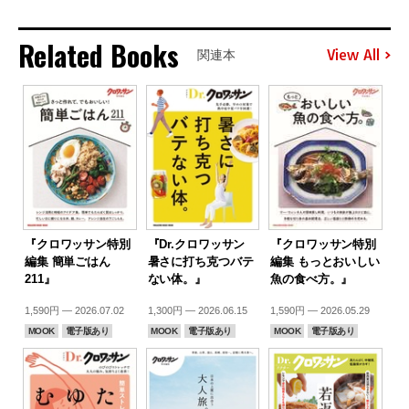
Related Books
View All
関連本
『クロワッサン特別
『Dr.クロワッサン
『クロワッサン特別
編集 簡単ごはん
暑さに打ち克つバテ
編集 もっとおいしい
211』
ない体。』
魚の食べ方。』
1,590円 — 2026.07.02
1,300円 — 2026.06.15
1,590円 — 2026.05.29
MOOK
電子版あり
MOOK
電子版あり
MOOK
電子版あり