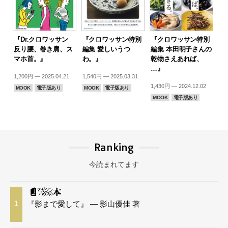
『Dr.クロワッサン
『クロワッサン特別
『クロワッサン特別
反り腰、巻き肩、ス
編集 愛しいうつ
編集 本田明子さんの
マホ首。』
わ。』
乾物さえあれば、
…』
1,200円 — 2025.04.21
1,540円 — 2025.03.31
1,430円 — 2024.12.02
MOOK
電子版あり
MOOK
電子版あり
MOOK
電子版あり
Ranking
今読まれてます
『影まで愛して』 — 影山優佳 著
1