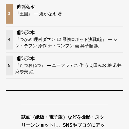
『王国』 — 湊かなえ 著
3
『つかめ!理科ダマン 12 最強ロボット決戦!編』 — シ
4
ン・テフン 原作 ナ・スンフン 画 呉華順 訳
『たつおねつ』 — ユーフラテス 作 うえ田みお 絵 若井
5
麻奈美 絵
誌面（紙版・電子版）などを撮影・スク
リーンショットし、SNSやブログにアッ