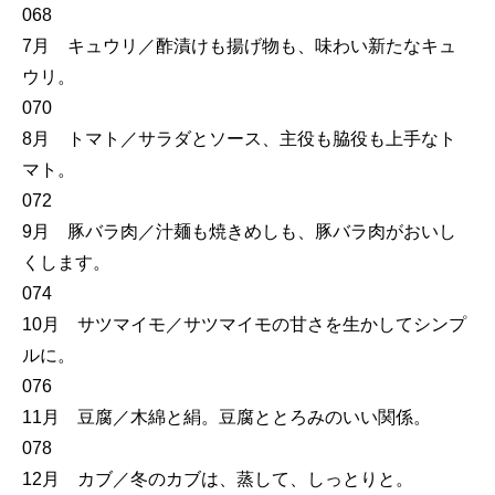
068
7月 キュウリ／酢漬けも揚げ物も、味わい新たなキュ
ウリ。
070
8月 トマト／サラダとソース、主役も脇役も上手なト
マト。
072
9月 豚バラ肉／汁麺も焼きめしも、豚バラ肉がおいし
くします。
074
10月 サツマイモ／サツマイモの甘さを生かしてシンプ
ルに。
076
11月 豆腐／木綿と絹。豆腐ととろみのいい関係。
078
12月 カブ／冬のカブは、蒸して、しっとりと。