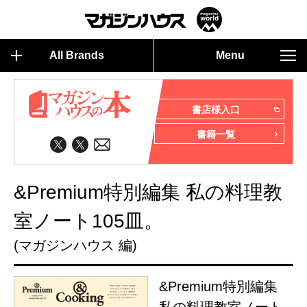
All Brands
Menu
書店様入口
書籍一覧
&Premium特別編集 私の料理教
室ノート105皿。
(マガジンハウス 編)
&Premium特別編集
私の料理教室ノート