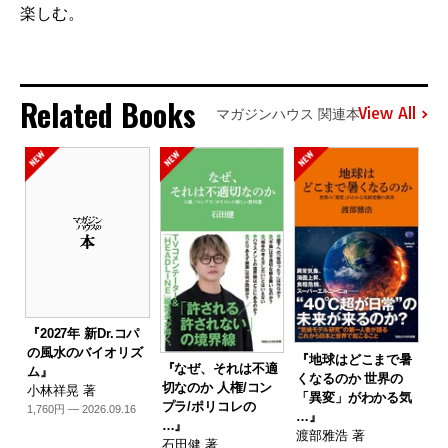
楽しむ。
Related Books
View All
マガジンハウス 関連本
『2027年 新Dr.コパ
の風水のバイオリズ
『地球はどこまで暑
『なぜ、それは不適
ム』
くなるのか 世界の
切なのか 人権/コン
小林祥晃 著
「異変」がわかる気
プラ/ポリコレの
1,760円 — 2026.09.16
…』
…』
渡部雅浩 著
石田健 著