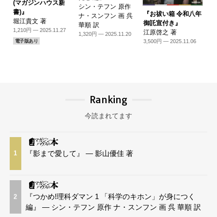
(マガジンハウス新
シン・テフン 原作
書)』
『お祓い箱 令和八年
ナ・スンフン 画 呉
堀江貴文 著
御託宣付き』
華順 訳
1,210円 — 2025.11.27
江原啓之 著
1,320円 — 2025.11.20
3,500円 — 2025.11.06
電子版あり
Ranking
今読まれてます
『影まで愛して』 — 影山優佳 著
1
『つかめ!理科ダマン 1 「科学のキホン」が身につく
2
編』 — シン・テフン 原作 ナ・スンフン 画 呉 華順 訳