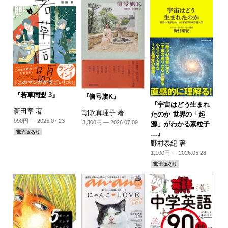
『若草同盟 3』
『信号旗K』
『宇宙はどう生まれ
新田章 著
朝吹真理子 著
たのか 世界の「起
990円 — 2026.07.23
3,300円 — 2026.07.09
源」がわかる素粒子
電子版あり
…』
野村泰紀 著
1,100円 — 2026.05.28
電子版あり