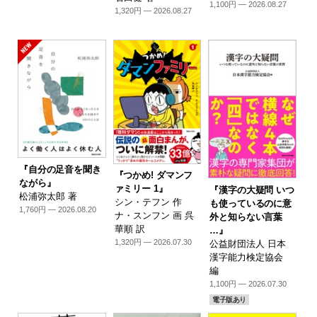
1,100円 — 2026.08.27
1,320円 — 2026.08.27
『自分の足音を聞き
『つかめ! ダマンフ
ながら』
ァミリー 1』
『漢字の大疑問 いつ
松浦弥太郎 著
シン・テフン 作
も使っているのに意
1,760円 — 2026.08.20
ナ・スンフン 画 呉
外と知らない言葉
華順 訳
…』
1,320円 — 2026.07.30
公益財団法人 日本
漢字能力検定協会
編
1,100円 — 2026.07.30
電子版あり