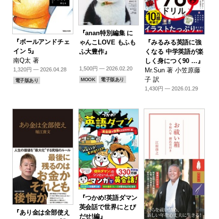
『anan特別編集 に
『ボールアンドチェ
『みるみる英語に強
ゃんこLOVE もふも
イン 5』
くなる 中学英語が楽
ふ大豊作』
南Q太 著
しく身につく90 …』
1,500円 — 2026.02.20
Mr.Sun 著 小笠原藤
1,320円 — 2026.04.28
子 訳
MOOK
電子版あり
電子版あり
1,430円 — 2026.01.29
『つかめ!英語ダマン
英会話で世界にとび
『あり金は全部使え
だせ!編』