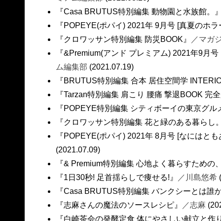
『Casa BRUTUS特別編集 動物園と水族館。
『POPEYE(ポパイ) 2021年 9月号 [真夏のホ
『クロワッサン特別編集 防災BOOK』
／マガ
『&Premium(アンド プレミアム) 2021年
ム編集部
(2021.07.19)
『BRUTUS特別編集 合本 居住空間学 INTERIO
『Tarzan特別編集 肩こり 腰痛 撃退BOOK 完全
『POPEYE特別編集 シティボーイの東京グル
『クロワッサン特別編集 花と緑のある暮らし
『POPEYE(ポパイ) 2021年 8月号 [なに
(2021.07.09)
『& Premium特別編集 心地よく暮らすため
『1日30秒! 足首揺らしで痩せる!』
／川島悠希
『Casa BRUTUS特別編集 バンクシーとは
『志麻さんの魔法のソースレシピ』
／志麻
(20
『白崎茶会の発酵定食 体にやさしい献立と作