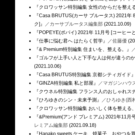
『クロワッサン特別編集 女性のからだを整え
『Casa BRUTUS(カーサ ブルータス) 2021年 8
ク]』
／カーサブルータス編集部
(2021.10.09)
『POPEYE(ポパイ) 2021年 11月号 [コーヒ
『仕事に悩む君へ はたらく哲学』
／佐藤優
(20
『& Premium特別編集 住まいを、整える。』
『ゴルフが上手い人と下手な人は何が違うのか? 
(2021.10.06)
『Casa BRUTUS特別編集 京都シティガイド
『GINZA特別編集 私と部屋』
／マガジンハウ
『クウネル特別編集 フランス人のおしゃれスナ
『ひろゆきのシン・未来予測』
／ひろゆき(西
『クロワッサン特別編集 おいしく体を整える
『&Premium(アンド プレミアム) 2021年
レミアム編集部
(2021.09.18)
『Hanako sweets ケーキ、焼菓子、おやつ