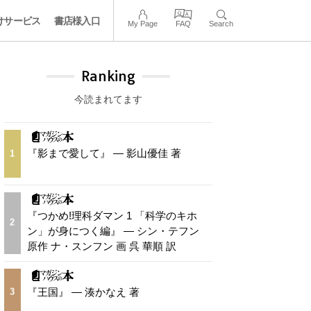
けサービス
書店様入口
My Page
FAQ
Search
Ranking
今読まれてます
『影まで愛して』 — 影山優佳 著
1
『つかめ!理科ダマン 1 「科学のキホ
2
ン」が身につく編』 — シン・テフン
原作 ナ・スンフン 画 呉 華順 訳
『王国』 — 湊かなえ 著
3