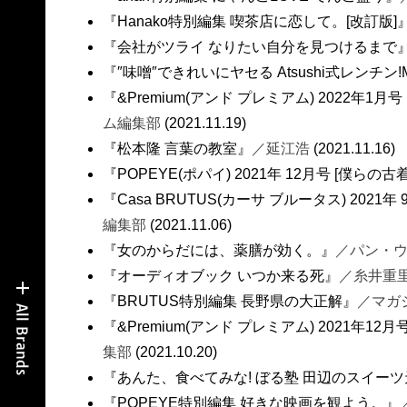
『Hanako特別編集 喫茶店に恋して。[改訂版]
『会社がツライ なりたい自分を見つけるまで
『″味噌″できれいにヤセる Atsushi式レンチン!
『&Premium(アンド プレミアム) 2022年
ム編集部
(2021.11.19)
『松本隆 言葉の教室』
／延江浩
(2021.11.16)
『POPEYE(ポパイ) 2021年 12月号 [僕ら
『Casa BRUTUS(カーサ ブルータス) 2021
編集部
(2021.11.06)
『女のからだには、薬膳が効く。』
／パン・
『オーディオブック いつか来る死』
／糸井重里
『BRUTUS特別編集 長野県の大正解』
／マガ
『&Premium(アンド プレミアム) 2021年1
集部
(2021.10.20)
『あんた、食べてみな! ぼる塾 田辺のスイー
『POPEYE特別編集 好きな映画を観よう。』