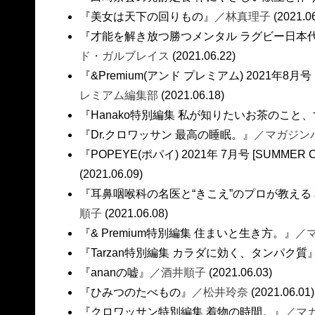
『美女は天下の回りもの』
／林真理子
(2021.0
『才能を解き放つ勝つメンタル ラグビー日本
ド・ガルブレイス
(2021.06.22)
『&Premium(アンド プレミアム) 2021年
レミアム編集部
(2021.06.18)
『Hanako特別編集 私が知りたいお茶のこと
『Dr.クロワッサン 最高の睡眠。』
／マガジン
『POPEYE(ポパイ) 2021年 7月号 [SUMMER
(2021.06.09)
『耳鼻咽喉科の名医と“きこえ”のプロが教える
順子
(2021.06.08)
『& Premium特別編集 住まいと生き方。』
／
『Tarzan特別編集 カラダに効く、タンパク質
『ananの嘘』
／酒井順子
(2021.06.03)
『ひみつのたべもの』
／松井玲奈
(2021.06.01)
『クロワッサン特別編集 着物の時間。』
／マ