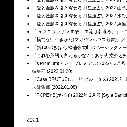
『愛と金脈を引き寄せる 月星座占い2022 山
『愛と金脈を引き寄せる 月星座占い2022 水
『愛と金脈を引き寄せる 月星座占い2022 魚座
『Dr.クロワッサン 血管・血流は若返る。』
／
『捨てない生きかた(マガジンハウス新書)』
／
『新100のきほん 松浦弥太郎のベーシックノー
『これを英語で言えるかな? こあら式 意外と
『&Premium(アンド プレミアム) 2022年3
編集部
(2022.01.20)
『Casa BRUTUS(カーサ ブルータス) 2021
ス編集部
(2022.01.08)
『POPEYE(ポパイ) 2022年 2月号 [Style Sampl
2021