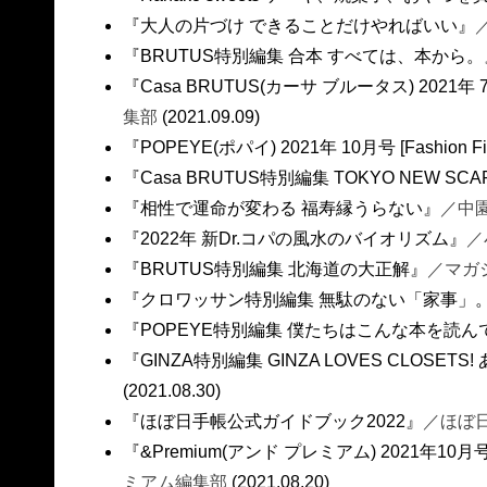
『大人の片づけ できることだけやればいい』
『BRUTUS特別編集 合本 すべては、本から。
『Casa BRUTUS(カーサ ブルータス) 2021
集部
(2021.09.09)
『POPEYE(ポパイ) 2021年 10月号 [Fashion Fi
『Casa BRUTUS特別編集 TOKYO NEW S
『相性で運命が変わる 福寿縁うらない』
／中
『2022年 新Dr.コパの風水のバイオリズム』
／
『BRUTUS特別編集 北海道の大正解』
／マガ
『クロワッサン特別編集 無駄のない「家事」
『POPEYE特別編集 僕たちはこんな本を読ん
『GINZA特別編集 GINZA LOVES CLOSE
(2021.08.30)
『ほぼ日手帳公式ガイドブック2022』
／ほぼ
『&Premium(アンド プレミアム) 2021年
ミアム編集部
(2021.08.20)