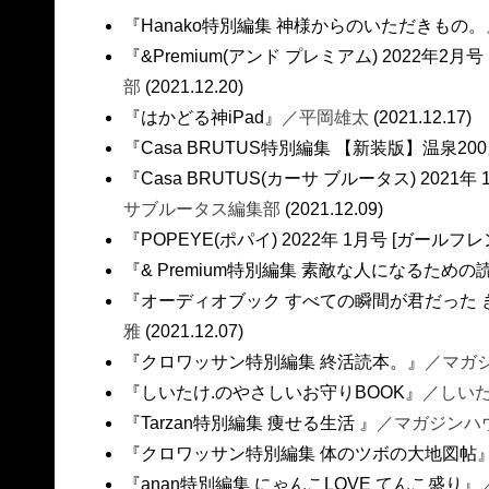
『Hanako特別編集 神様からのいただきもの。
『&Premium(アンド プレミアム) 2022年2
部
(2021.12.20)
『はかどる神iPad』
／平岡雄太
(2021.12.17)
『Casa BRUTUS特別編集 【新装版】温泉20
『Casa BRUTUS(カーサ ブルータス) 2021
サブルータス編集部
(2021.12.09)
『POPEYE(ポパイ) 2022年 1月号 [ガールフ
『& Premium特別編集 素敵な人になるため
『オーディオブック すべての瞬間が君だった
雅
(2021.12.07)
『クロワッサン特別編集 終活読本。』
／マガ
『しいたけ.のやさしいお守りBOOK』
／しいた
『Tarzan特別編集 痩せる生活 』
／マガジンハ
『クロワッサン特別編集 体のツボの大地図帖
『anan特別編集 にゃんこLOVE てんこ盛り』