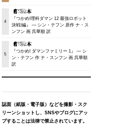
『つかめ!理科ダマン 12 最強ロボット
4
決戦!編』 — シン・テフン 原作 ナ・ス
ンフン 画 呉華順 訳
『つかめ! ダマンファミリー 1』 — シ
5
ン・テフン 作 ナ・スンフン 画 呉華順
訳
誌面（紙版・電子版）などを撮影・スク
リーンショットし、SNSやブログにアッ
プすることは法律で禁止されています。