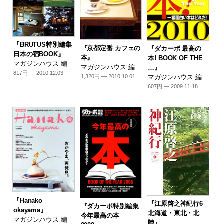
『BRUTUS特別編集
『京都定番 カフェの
『ダカーポ 最高の
日本の宿BOOK』
本』
本! BOOK OF THE
マガジンハウス 編
マガジンハウス 編
…』
817円 — 2010.12.03
1,320円 — 2010.10.01
マガジンハウス 編
607円 — 2009.11.18
『Hanako
『江原啓之神紀行6
『ダカーポ特別編集
okayama』
北海道・東北・北
今年最高の本
マガジンハウス 編
陸』