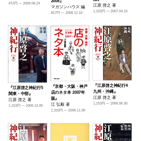
2008』
472円 — 2009.08.24
江原 啓之 著
マガジンハウス 編
1,153円 — 2007.04.10
817円 — 2008.12.10
『江原啓之神紀行4
『京都・大阪・神戸
『江原啓之神紀行5
九州・沖縄』
店のネタ本 2007年
関東・中部』
江原 啓之 著
版』
江原 啓之 著
1,153円 — 2006.06.30
江 弘毅 著
1,153円 — 2006.12.05
1,320円 — 2006.11.06