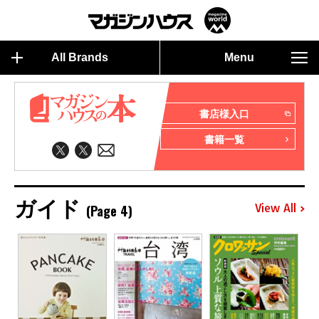
All Brands
Menu
書店様入口
書籍一覧
ガイド
(Page 4)
View All