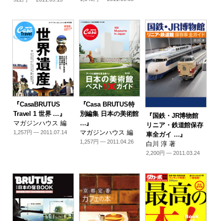
『CasaBRUTUS
『Casa BRUTUS特
Travel 1 世界 …』
別編集 日本の美術館
『国鉄・JR博物館
マガジンハウス 編
…』
リニア・鉄道館保存
マガジンハウス 編
1,257円 — 2011.07.14
車全ガイ …』
1,257円 — 2011.04.26
白川 淳 著
2,200円 — 2011.03.24