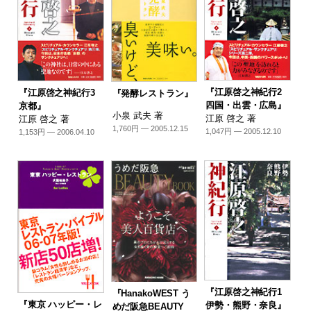
『江原啓之神紀行2
『江原啓之神紀行3
『発酵レストラン』
四国・出雲・広島』
京都』
小泉 武夫 著
江原 啓之 著
江原 啓之 著
1,760円 — 2005.12.15
1,047円 — 2005.12.10
1,153円 — 2006.04.10
『江原啓之神紀行1
『HanakoWEST う
『東京 ハッピー・レ
伊勢・熊野・奈良』
めだ阪急BEAUTY