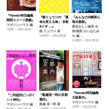
『Hanako特別編集
『鏡リュウジの 「運
『みんなの沖縄美ら
関西スイーツ図鑑』
命を変える旅」 京都
海水族館』
マガジンハウス 編
&イギ …』
垂見おじぃ健吾 企
734円 — 2011.10.03
鏡 リュウジ 著
画/撮影 かいはたみ
ち 編 …
1,540円 — 2011.09.28
1,430円 — 2011.09.15
『Hanako特別編集
『船越英一郎の京都
『ご利益別ピンポイ
大阪案内』
案内』
ント神社』
マガジンハウス 編
船越 英一郎 著
マガジンハウス 編
734円 — 2011.07.29
1,540円 — 2011.09.08
922円 — 2011.09.13