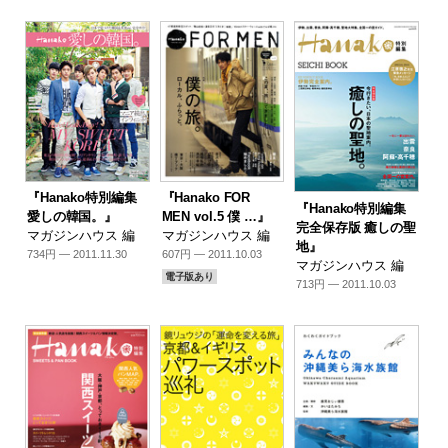
『Hanako特別編集
『Hanako FOR
『Hanako特別編集
愛しの韓国。』
MEN vol.5 僕 …』
完全保存版 癒しの聖
マガジンハウス 編
マガジンハウス 編
地』
734円 — 2011.11.30
607円 — 2011.10.03
マガジンハウス 編
電子版あり
713円 — 2011.10.03