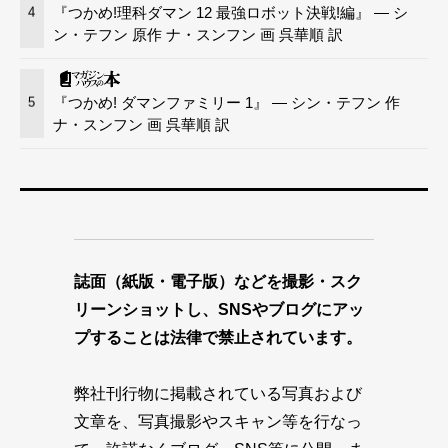
『つかめ!理科ダマン 12 最強ロボット決戦!編』 — シ
4
ン・テフン 原作 ナ・スンフン 画 呉華順 訳
『つかめ! ダマンファミリー 1』 — シン・テフン 作
5
ナ・スンフン 画 呉華順 訳
誌面（紙版・電子版）などを撮影・スク
リーンショットし、SNSやブログにアッ
プすることは法律で禁止されています。
弊社刊行物に掲載されている写真および
文章を、写真撮影やスキャン等を行なっ