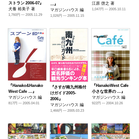
ストラン 2006-07』
江原 啓之 著
…』
犬養 裕美子 著
1,047円 — 2005.10.11
マガジンハウス 編
1,760円 — 2005.11.29
1,026円 — 2005.11.15
『Hanako&Hanako
『HanakoWest Cafe
『さすが南九州格付
West Cafe …』
小さな世界の …』
けガイド2005-
マガジンハウス 編
マガジンハウス 編
2006』
817円 — 2005.04.01
922円 — 2004.10.26
マガジンハウス 編
1,466円 — 2005.03.23