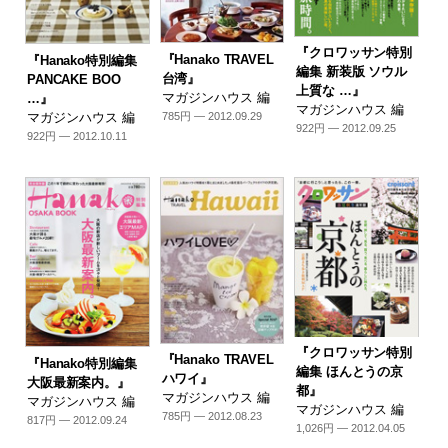
『クロワッサン特別
『Hanako TRAVEL
『Hanako特別編集
編集 新装版 ソウル
台湾』
PANCAKE BOO
上質な …』
マガジンハウス 編
…』
マガジンハウス 編
マガジンハウス 編
785円 — 2012.09.29
922円 — 2012.09.25
922円 — 2012.10.11
『クロワッサン特別
『Hanako TRAVEL
『Hanako特別編集
編集 ほんとうの京
ハワイ』
大阪最新案内。』
都』
マガジンハウス 編
マガジンハウス 編
マガジンハウス 編
785円 — 2012.08.23
817円 — 2012.09.24
1,026円 — 2012.04.05