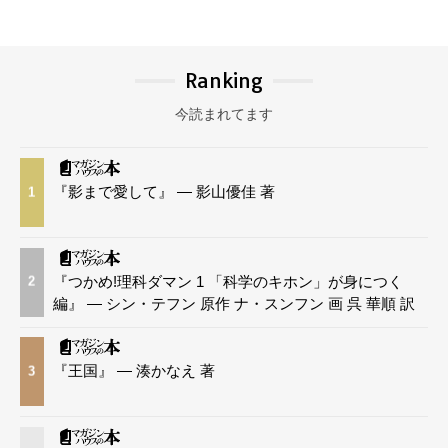
Ranking
今読まれてます
『影まで愛して』 — 影山優佳 著
1
『つかめ!理科ダマン 1 「科学のキホン」が身につく
2
編』 — シン・テフン 原作 ナ・スンフン 画 呉 華順 訳
『王国』 — 湊かなえ 著
3