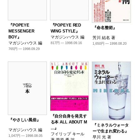
『POPEYE
『POPEYE RED
『命名整術』
MESSENGER
WING STYLE』
BOY』
マガジンハウス 編
芳川 結名 著
マガジンハウス 編
817円 — 1998.09.16
1,650円 — 1998.08.20
765円 — 1998.09.29
『自分自身を発見す
『やさしい風俗』
る本 ALL ABOUT M
『ミネラルウォータ
…』
マガジンハウス 編
ーで生まれ変わる』
フイリップ キール
1,047円 — 1998.08.05
早川 光 著
著 菅原 秀 訳