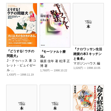
『クロワッサン生活
『どうする! ウチの
『モーツァルト療
雑貨の本3 キッチン
問題犬』
法』
と食卓』
J・ドゥハッス 著 コ
篠原 佳年 著 松澤 正
マガジンハウス 編
レット・ビュイゼー
博 著
1,026円 — 1998.10.05
ル …
1,760円 — 1998.10.22
1,430円 — 1998.11.19