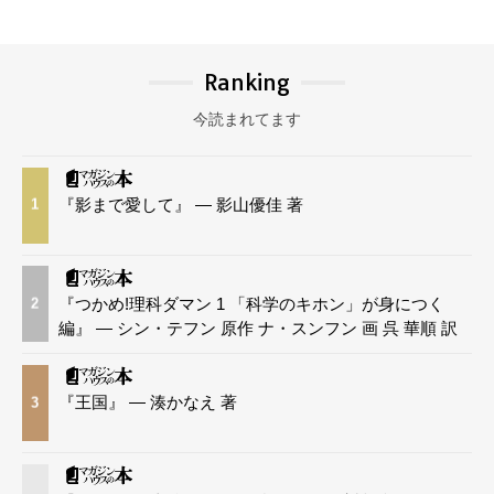
Ranking
今読まれてます
『影まで愛して』 — 影山優佳 著
1
『つかめ!理科ダマン 1 「科学のキホン」が身につく
2
編』 — シン・テフン 原作 ナ・スンフン 画 呉 華順 訳
『王国』 — 湊かなえ 著
3