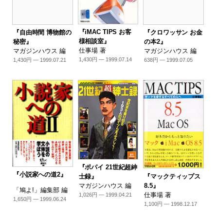
『iMAC TIPS お客
『自由時間 博物館の
『クロワッサン お金
様相談室』
秘密』
の本2』
仕事場 著
マガジンハウス 編
マガジンハウス 編
1,430円 — 1999.07.14
1,430円 — 1999.07.21
638円 — 1999.07.05
『ポパイ 21世紀超紳
『小説家への道2』
『マックティップス
士録』
8.5』
マガジンハウス 編
「鳩よ!」編集部 編
仕事場 著
1,026円 — 1999.04.21
1,650円 — 1999.06.24
1,100円 — 1998.12.17