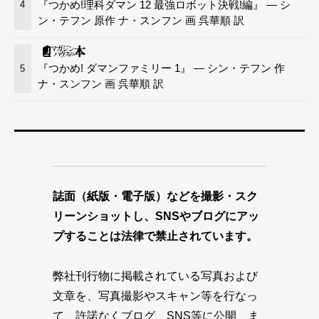
『つかめ!理科ダマン 12 最強ロボット決戦!編』 — シ
4
ン・テフン 原作 ナ・スンフン 画 呉華順 訳
『つかめ! ダマンファミリー 1』 — シン・テフン 作
5
ナ・スンフン 画 呉華順 訳
誌面（紙版・電子版）などを撮影・スク
リーンショットし、SNSやブログにアッ
プすることは法律で禁止されています。
弊社刊行物に掲載されている写真および
文章を、写真撮影やスキャン等を行なっ
て、許諾なくブログ、SNS等に公開、ま