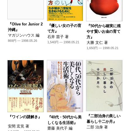
『Olive for Junior 2
『優しい女の子の育
『50代から確実に殖
沖縄』
て方』
やす賢いお金の育て
マガジンハウス 編
石井 苗子 著
方』
869円 — 1998.05.26
大勝 文仁 著
1,540円 — 1998.05.21
1,650円 — 1998.05.21
『二部治身の美しい
『ワインの謎解き』
『40代・50代から美
暮らし十二か月』
しくなる生活術』
安間 宏見 著
二部 治身 著
齋藤 美代子 編