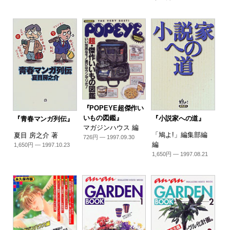
『POPEYE超傑作い
いもの図鑑』
『小説家への道』
『青春マンガ列伝』
マガジンハウス 編
「鳩よ!」編集部編
夏目 房之介 著
726円 — 1997.09.30
編
1,650円 — 1997.10.23
1,650円 — 1997.08.21