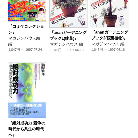
『コミケコレクショ
『ananガーデニング
ン』
『ananガーデニング
ブック2(観葉植物)』
マガジンハウス編
ブック1(鉢花)』
マガジンハウス 編
編
マガジンハウス 編
1,045円 — 1997.06.16
1,047円 — 1997.07.24
1,045円 — 1997.06.16
『絶対成功力 競争の
時代から共生の時代
へ』