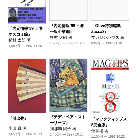
『内定情報’99下 巻
『Olive特別編集
『内定情報’99 上巻
一般企業編』
Zacca2』
マスコミ編』
杉村 太郎 著
マガジンハウス 編
杉村 太郎 著
1,980円 — 1997.11.20
836円 — 1997.11.10
1,980円 — 1997.11.20
『テディベア・スト
『引出物』
『マックティップス
ーリーズ』
8完全版』
小山 織 著
我那覇 陽子 著
仕事場 著
1,650円 — 1997.10.23
1,430円 — 1997.10.23
1,100円 — 1997.10.23