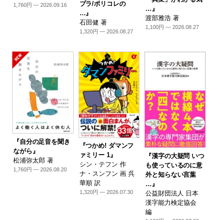
プラ/ポリコレの
1,760円 — 2026.09.16
…』
…』
渡部雅浩 著
石田健 著
1,100円 — 2026.08.27
1,320円 — 2026.08.27
『自分の足音を聞き
『つかめ! ダマンフ
ながら』
ァミリー 1』
『漢字の大疑問 いつ
松浦弥太郎 著
シン・テフン 作
も使っているのに意
1,760円 — 2026.08.20
ナ・スンフン 画 呉
外と知らない言葉
華順 訳
…』
1,320円 — 2026.07.30
公益財団法人 日本
漢字能力検定協会
編