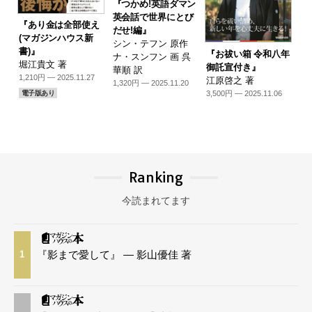
『つかめ!英語ダマン
英会話で世界にとび
『あり金は全部使え
だせ!編』
(マガジンハウス新
シン・テフン 原作
書)』
『お祓い箱 令和八年
ナ・スンフン 画 呉
堀江貴文 著
御託宣付き』
華順 訳
1,210円 — 2025.11.27
江原啓之 著
1,320円 — 2025.11.20
3,500円 — 2025.11.06
電子版あり
Ranking
今読まれてます
『影まで愛して』 — 影山優佳 著
1