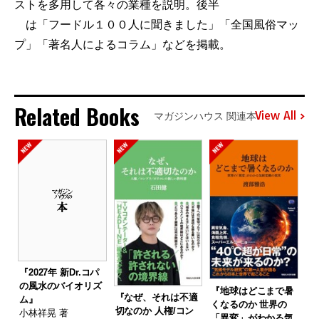
ストを多用して各々の業種を説明。後半
は「フードル１００人に聞きました」「全国風俗マッ
プ」「著名人によるコラム」などを掲載。
Related Books
View All
マガジンハウス 関連本
『2027年 新Dr.コパ
の風水のバイオリズ
『地球はどこまで暑
『なぜ、それは不適
ム』
くなるのか 世界の
切なのか 人権/コン
小林祥晃 著
「異変」がわかる気