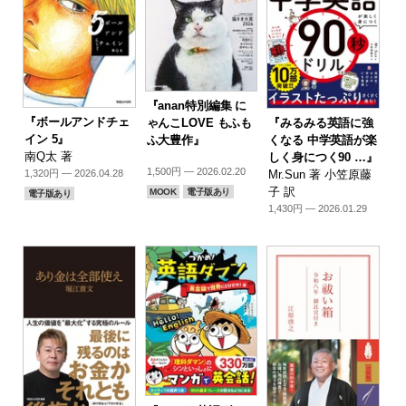
『anan特別編集 に
『ボールアンドチェ
『みるみる英語に強
ゃんこLOVE もふも
イン 5』
くなる 中学英語が楽
ふ大豊作』
南Q太 著
しく身につく90 …』
1,500円 — 2026.02.20
Mr.Sun 著 小笠原藤
1,320円 — 2026.04.28
子 訳
MOOK
電子版あり
電子版あり
1,430円 — 2026.01.29