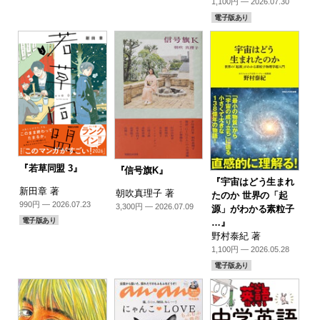
1,100円 — 2026.07.30
電子版あり
『若草同盟 3』
『信号旗K』
『宇宙はどう生まれ
新田章 著
朝吹真理子 著
たのか 世界の「起
990円 — 2026.07.23
3,300円 — 2026.07.09
源」がわかる素粒子
電子版あり
…』
野村泰紀 著
1,100円 — 2026.05.28
電子版あり