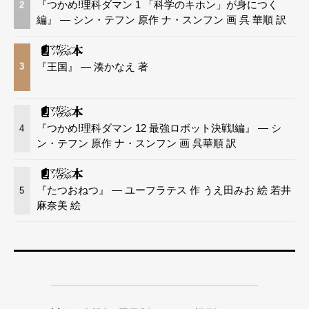
『つかめ!理科ダマン 1 「科学のキホン」が身につく
2
編』 — シン・テフン 原作 ナ・スンフン 画 呉 華順 訳
『王国』 — 湊かなえ 著
3
『つかめ!理科ダマン 12 最強ロボット決戦!編』 — シ
4
ン・テフン 原作 ナ・スンフン 画 呉華順 訳
『たつおねつ』 — ユーフラテス 作 うえ田みお 絵 若井
5
麻奈美 絵