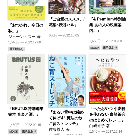
『ご自愛のススメ。/
『& Premium特別編
葛葉×渋谷ハル』
集 あの人の映画案
『おつかれ、今日の
内。』
私。』
680円 — 2022.10.05
ジェーン・スー 著
1,650円 — 2022.03.08
1,540円 — 2022.12.08
MOOK
電子版あり
電子版あり
『BRUTUS特別編集
『へたおやつ 小麦粉
『まるい背中は縮め
完本 音楽と酒。』
を使わない 白崎茶会
て伸ばす! 魔法のね
のはじめてレシ …』
こ背ストレッチ』
1,430円 — 2022.02.15
白崎裕子 著
佐藤義人 著
1,540円 — 2017.12.14
MOOK
電子版あり