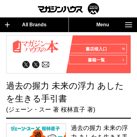
All Brands
Menu
書店様入口
書籍一覧
過去の握力 未来の浮力 あした
を生きる手引書
(ジェーン・スー 著 桜林直子 著)
過去の握力 未来の浮
力 あしたを生きる手