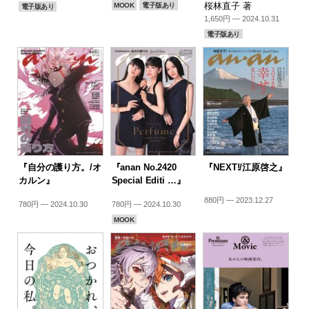
桜林直子 著
MOOK
電子版あり
電子版あり
1,650円 — 2024.10.31
電子版あり
『自分の護り方。/オ
『anan No.2420
『NEXT!/江原啓之』
カルン』
Special Editi …』
880円 — 2023.12.27
780円 — 2024.10.30
780円 — 2024.10.30
MOOK