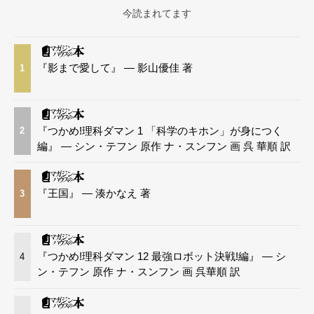
今読まれてます
『影まで愛して』 — 影山優佳 著
1
『つかめ!理科ダマン 1 「科学のキホン」が身につく
2
編』 — シン・テフン 原作 ナ・スンフン 画 呉 華順 訳
『王国』 — 湊かなえ 著
3
『つかめ!理科ダマン 12 最強ロボット決戦!編』 — シ
4
ン・テフン 原作 ナ・スンフン 画 呉華順 訳