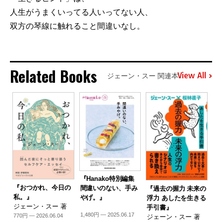
人生がうまくいってる人いってない人、
双方の琴線に触れること間違いなし。
Related Books
View All
ジェーン・スー 関連本
『Hanako特別編集
『おつかれ、今日の
間違いのない、手み
『過去の握力 未来の
私。』
やげ。』
浮力 あしたを生きる
ジェーン・スー 著
手引書』
1,480円 — 2025.06.17
770円 — 2026.06.04
ジェーン・スー 著