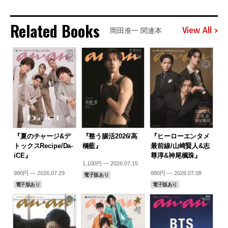
Related Books
View All
岡田准一 関連本
『夏のチャージ&デ
『整う腸活2026/高
『ヒーローエンタメ
トックスRecipe/Da-
橋藍』
最前線/山崎賢人&志
iCE』
尊淳&神尾楓珠』
1,100円 — 2026.07.15
980円 — 2026.07.29
880円 — 2026.07.08
電子版あり
電子版あり
電子版あり