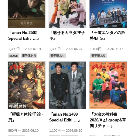
『anan No.2502
『魅せるカラダ/モナ
『王道エンタメの矜
Special Editi …』
キ』
持/BTS』
1,300円 — 2026.07.01
1,300円 — 2026.06.24
1,100円 — 2026.06.17
MOOK
電子版あり
電子版あり
電子版あり
『呼吸と体幹/千冶・
『anan No.2499
『お金の教科書
刃』
Special Editi …』
2026/Aぇ! group&草
間リチャ …』
880円 — 2026.06.10
1,100円 — 2026.06.10