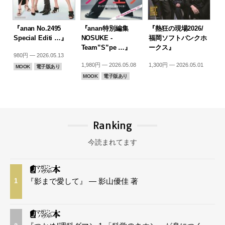
『anan No.2495
『anan特別編集
『熱狂の現場2026/
Special Editi …』
NOSUKE -
福岡ソフトバンクホ
Team”S”pe …』
ークス』
980円 — 2026.05.13
1,980円 — 2026.05.08
1,300円 — 2026.05.01
MOOK
電子版あり
MOOK
電子版あり
Ranking
今読まれてます
『影まで愛して』 — 影山優佳 著
1