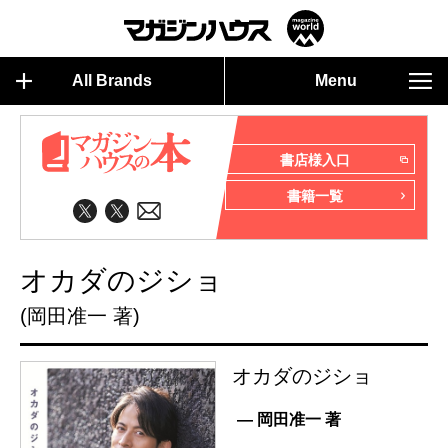
All Brands
Menu
書店様入口
書籍一覧
オカダのジショ
(岡田准一 著)
オカダのジショ
— 岡田准一 著