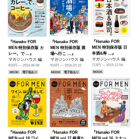
『Hanako FOR
『Hanako FOR
『Hanako FOR
MEN 特別保存版 日
MEN 特別保存版 カ
MEN 特別保存版 酒
本酒&寿 …』
レー。で …』
場へ行こ …』
マガジンハウス 編
マガジンハウス 編
マガジンハウス 編
713円 — 2015.12.04
815円 — 2016.06.08
815円 — 2016.03.15
MOOK
MOOK
電子版あり
MOOK
電子版あり
『Hanako FOR
『Hanako FOR
『Hanako FOR
MEN vol.18 ワイ
MEN vol.17 銀座た
MEN vol.16 スナッ