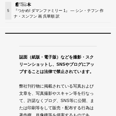
『つかめ! ダマンファミリー 1』 — シン・テフン 作
5
ナ・スンフン 画 呉華順 訳
誌面（紙版・電子版）などを撮影・スク
リーンショットし、SNSやブログにアッ
プすることは法律で禁止されています。
弊社刊行物に掲載されている写真および
文章を、写真撮影やスキャン等を行なっ
て、許諾なくブログ、SNS等に公開、ま
たは印刷等をして販売・配布する行為は
著作権、肖像権等を侵害するものであ