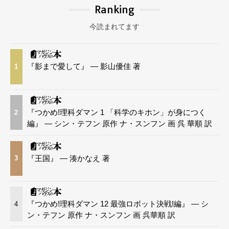
Ranking
今読まれてます
『影まで愛して』 — 影山優佳 著
1
『つかめ!理科ダマン 1 「科学のキホン」が身につく
2
編』 — シン・テフン 原作 ナ・スンフン 画 呉 華順 訳
『王国』 — 湊かなえ 著
3
『つかめ!理科ダマン 12 最強ロボット決戦!編』 — シ
4
ン・テフン 原作 ナ・スンフン 画 呉華順 訳