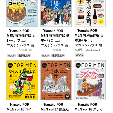
『Hanako FOR
『Hanako FOR
『Hanako FOR
MEN 特別保存版 日
MEN 特別保存版 カ
MEN 特別保存版 酒
本酒&寿 …』
レー。で …』
場へ行こ …』
マガジンハウス 編
マガジンハウス 編
マガジンハウス 編
713円 — 2015.12.04
815円 — 2016.06.08
815円 — 2016.03.15
MOOK
MOOK
電子版あり
MOOK
電子版あり
『Hanako FOR
『Hanako FOR
『Hanako FOR
MEN vol.18 ワイ
MEN vol.17 銀座た
MEN vol.16 スナッ