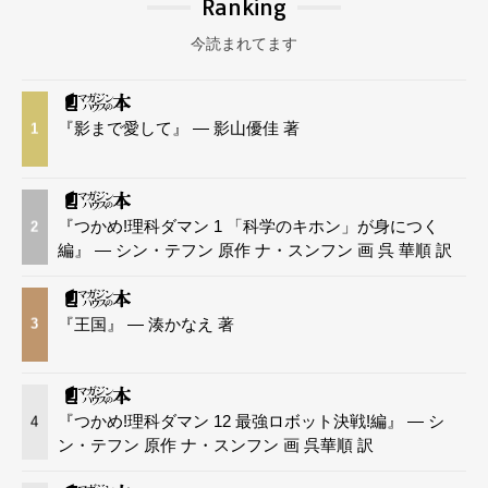
Ranking
今読まれてます
『影まで愛して』 — 影山優佳 著
1
『つかめ!理科ダマン 1 「科学のキホン」が身につく
2
編』 — シン・テフン 原作 ナ・スンフン 画 呉 華順 訳
『王国』 — 湊かなえ 著
3
『つかめ!理科ダマン 12 最強ロボット決戦!編』 — シ
4
ン・テフン 原作 ナ・スンフン 画 呉華順 訳