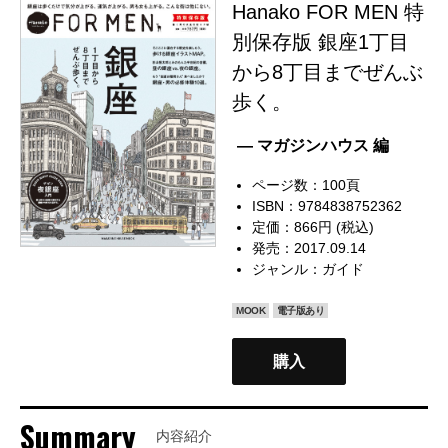
Hanako FOR MEN 特
別保存版 銀座1丁目
から8丁目までぜんぶ
歩く。
— マガジンハウス 編
ページ数：100頁
ISBN：9784838752362
定価：866円 (税込)
発売：2017.09.14
ジャンル：
ガイド
MOOK
電子版あり
購入
Summary
内容紹介