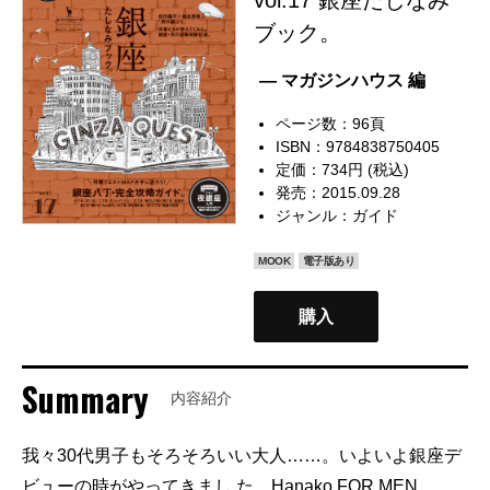
ブック。
— マガジンハウス 編
ページ数：96頁
ISBN：9784838750405
定価：734円 (税込)
発売：2015.09.28
ジャンル：
ガイド
MOOK
電子版あり
購入
Summary
内容紹介
我々30代男子もそろそろいい大人……。いよいよ銀座デ
ビューの時がやってきまし た。Hanako FOR MEN