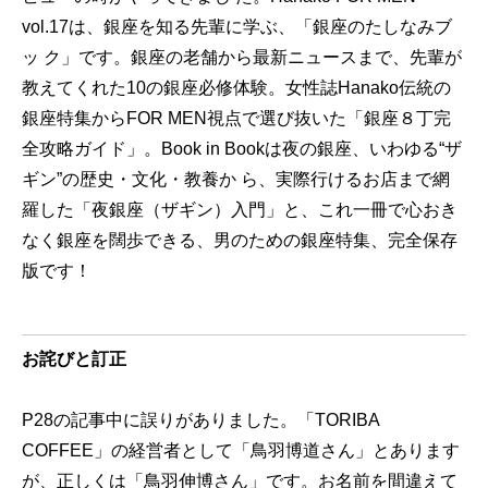
vol.17は、銀座を知る先輩に学ぶ、「銀座のたしなみブ
ッ ク」です。銀座の老舗から最新ニュースまで、先輩が
教えてくれた10の銀座必修体験。女性誌Hanako伝統の
銀座特集からFOR MEN視点で選び抜いた「銀座８丁完
全攻略ガイド」。Book in Bookは夜の銀座、いわゆる“ザ
ギン”の歴史・文化・教養か ら、実際行けるお店まで網
羅した「夜銀座（ザギン）入門」と、これ一冊で心おき
なく銀座を闊歩できる、男のための銀座特集、完全保存
版です！
お詫びと訂正
P28の記事中に誤りがありました。「TORIBA
COFFEE」の経営者として「鳥羽博道さん」とあります
が、正しくは「鳥羽伸博さん」です。お名前を間違えて