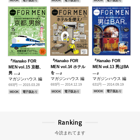
MOOK
電子版あり
MOOK
電子版あり
MOOK
電子版あり
『Hanako FOR
『Hanako FOR
『Hanako FOR
MEN vol.13 男はBA
MEN vol.14 ホテル
MEN vol.15 京都、
…』
を …』
男 …』
マガジンハウス 編
マガジンハウス 編
マガジンハウス 編
631円 — 2014.09.19
693円 — 2014.12.19
693円 — 2015.03.28
MOOK
電子版あり
MOOK
電子版あり
MOOK
電子版あり
Ranking
今読まれてます