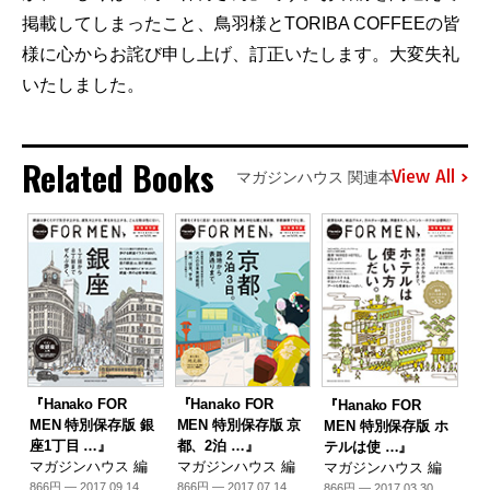
掲載してしまったこと、鳥羽様とTORIBA COFFEEの皆
様に心からお詫び申し上げ、訂正いたします。大変失礼
いたしました。
Related Books
View All
マガジンハウス 関連本
『Hanako FOR
『Hanako FOR
『Hanako FOR
MEN 特別保存版 銀
MEN 特別保存版 京
MEN 特別保存版 ホ
座1丁目 …』
都、2泊 …』
テルは使 …』
マガジンハウス 編
マガジンハウス 編
マガジンハウス 編
866円 — 2017.09.14
866円 — 2017.07.14
866円 — 2017.03.30