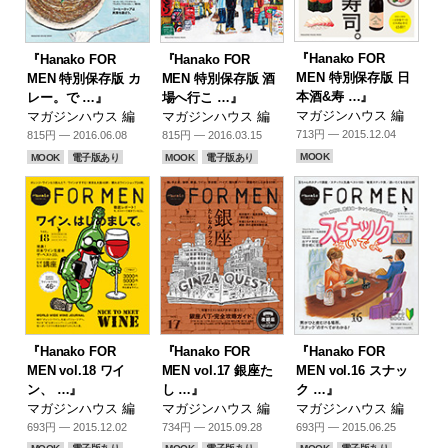
『Hanako FOR
『Hanako FOR
『Hanako FOR
MEN 特別保存版 日
MEN 特別保存版 カ
MEN 特別保存版 酒
本酒&寿 …』
レー。で …』
場へ行こ …』
マガジンハウス 編
マガジンハウス 編
マガジンハウス 編
713円 — 2015.12.04
815円 — 2016.06.08
815円 — 2016.03.15
MOOK
MOOK
電子版あり
MOOK
電子版あり
『Hanako FOR
『Hanako FOR
『Hanako FOR
MEN vol.18 ワイ
MEN vol.17 銀座た
MEN vol.16 スナッ
ン、 …』
し …』
ク …』
マガジンハウス 編
マガジンハウス 編
マガジンハウス 編
693円 — 2015.12.02
734円 — 2015.09.28
693円 — 2015.06.25