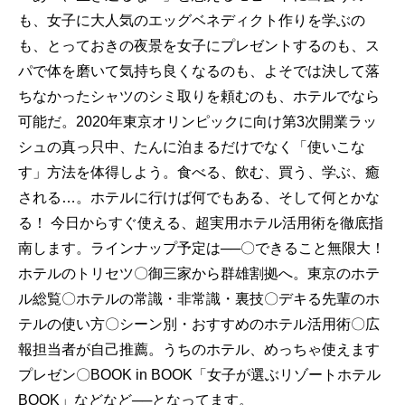
も、女子に大人気のエッグベネディクト作りを学ぶの
も、とっておきの夜景を女子にプレゼントするのも、ス
パで体を磨いて気持ち良くなるのも、よそでは決して落
ちなかったシャツのシミ取りを頼むのも、ホテルでなら
可能だ。2020年東京オリンピックに向け第3次開業ラッ
シュの真っ只中、たんに泊まるだけでなく「使いこな
す」方法を体得しよう。食べる、飲む、買う、学ぶ、癒
される…。ホテルに行けば何でもある、そして何とかな
る！ 今日からすぐ使える、超実用ホテル活用術を徹底指
南します。ラインナップ予定は──〇できること無限大！
ホテルのトリセツ〇御三家から群雄割拠へ。東京のホテ
ル総覧〇ホテルの常識・非常識・裏技〇デキる先輩のホ
テルの使い方〇シーン別・おすすめのホテル活用術〇広
報担当者が自己推薦。うちのホテル、めっちゃ使えます
プレゼン〇BOOK in BOOK「女子が選ぶリゾートホテル
BOOK」などなど──となってます。