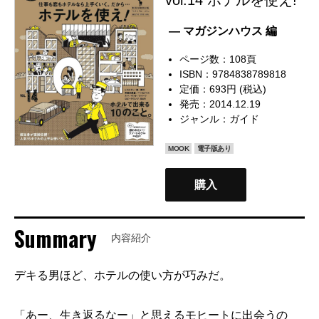
— マガジンハウス 編
ページ数：108頁
ISBN：9784838789818
定価：693円 (税込)
発売：2014.12.19
ジャンル：
ガイド
MOOK
電子版あり
購入
Summary
内容紹介
デキる男ほど、ホテルの使い方が巧みだ。
「あー、生き返るなー」と思えるモヒートに出会うの