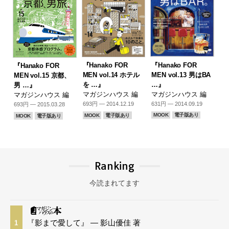
『Hanako FOR
『Hanako FOR
『Hanako FOR
MEN vol.13 男はBA
MEN vol.14 ホテル
MEN vol.15 京都、
…』
を …』
男 …』
マガジンハウス 編
マガジンハウス 編
マガジンハウス 編
631円 — 2014.09.19
693円 — 2014.12.19
693円 — 2015.03.28
MOOK
電子版あり
MOOK
電子版あり
MOOK
電子版あり
Ranking
今読まれてます
『影まで愛して』 — 影山優佳 著
1