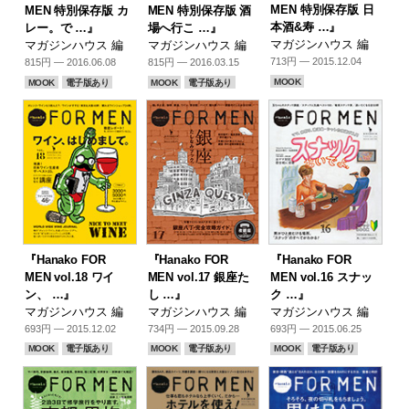
MEN 特別保存版 日
MEN 特別保存版 カ
MEN 特別保存版 酒
本酒&寿 …』
レー。で …』
場へ行こ …』
マガジンハウス 編
マガジンハウス 編
マガジンハウス 編
713円 — 2015.12.04
815円 — 2016.06.08
815円 — 2016.03.15
MOOK
MOOK
電子版あり
MOOK
電子版あり
『Hanako FOR
『Hanako FOR
『Hanako FOR
MEN vol.18 ワイ
MEN vol.17 銀座た
MEN vol.16 スナッ
ン、 …』
し …』
ク …』
マガジンハウス 編
マガジンハウス 編
マガジンハウス 編
693円 — 2015.12.02
734円 — 2015.09.28
693円 — 2015.06.25
MOOK
電子版あり
MOOK
電子版あり
MOOK
電子版あり