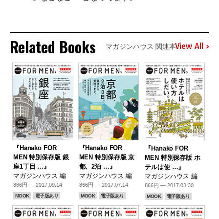
Related Books
View All
マガジンハウス 関連本
『Hanako FOR
『Hanako FOR
『Hanako FOR
MEN 特別保存版 銀
MEN 特別保存版 京
MEN 特別保存版 ホ
座1丁目 …』
都、2泊 …』
テルは使 …』
マガジンハウス 編
マガジンハウス 編
マガジンハウス 編
866円 — 2017.09.14
866円 — 2017.07.14
866円 — 2017.03.30
MOOK
電子版あり
MOOK
電子版あり
MOOK
電子版あり