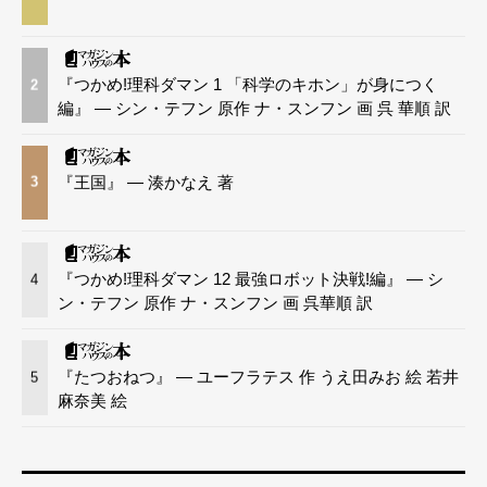
『つかめ!理科ダマン 1 「科学のキホン」が身につく
2
編』 — シン・テフン 原作 ナ・スンフン 画 呉 華順 訳
『王国』 — 湊かなえ 著
3
『つかめ!理科ダマン 12 最強ロボット決戦!編』 — シ
4
ン・テフン 原作 ナ・スンフン 画 呉華順 訳
『たつおねつ』 — ユーフラテス 作 うえ田みお 絵 若井
5
麻奈美 絵