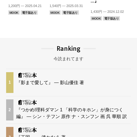
…』
1,200円 — 2025.04.21
1,540円 — 2025.03.31
1,430円 — 2024.12.02
MOOK
電子版あり
MOOK
電子版あり
MOOK
電子版あり
Ranking
今読まれてます
『影まで愛して』 — 影山優佳 著
1
『つかめ!理科ダマン 1 「科学のキホン」が身につく
2
編』 — シン・テフン 原作 ナ・スンフン 画 呉 華順 訳