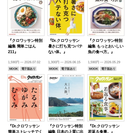
『クロワッサン特別
『Dr.クロワッサン
『クロワッサン特別
編集 簡単ごはん
暑さに打ち克つバテ
編集 もっとおいしい
211』
ない体。』
魚の食べ方。』
1,590円 — 2026.07.02
1,300円 — 2026.06.15
1,590円 — 2026.05.29
MOOK
電子版あり
MOOK
電子版あり
MOOK
電子版あり
『Dr.クロワッサン
『クロワッサン特別
『Dr.クロワッサン
簡単ストレッチでく
編集 日本の上質に出
若返る食事。』