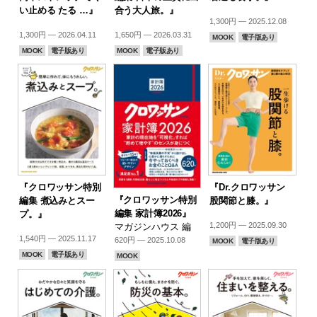
い止める たる …』
合う大人旅。』
1,300円 — 2025.12.08
1,300円 — 2026.04.11
1,650円 — 2026.03.31
MOOK
電子版あり
MOOK
電子版あり
MOOK
電子版あり
『クロワッサン特別
『Dr.クロワッサン
『クロワッサン特別
編集 煮込みとスー
股関節と膝。』
編集 家計簿2026』
プ。』
1,200円 — 2025.09.30
マガジンハウス 編
1,540円 — 2025.11.17
620円 — 2025.10.08
MOOK
電子版あり
MOOK
電子版あり
MOOK