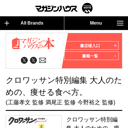
All Brands
Menu
書店様入口
書籍一覧
クロワッサン特別編集 大人のた
めの、痩せる食べ方。
(工藤孝文 監修 満尾正 監修 今野裕之 監修)
クロワッサン特別編
集 大人のための、痩