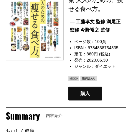
せる食べ方。
— 工藤孝文 監修 満尾正
監修 今野裕之 監修
ページ数：100頁
ISBN：9784838754335
定価：880円 (税込)
発売：2020.06.30
ジャンル：
ダイエット
MOOK
電子版あり
購入
Summary
内容紹介
おいしく健康。