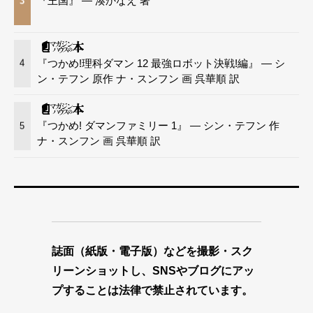
『王国』 — 湊かなえ 著
3
『つかめ!理科ダマン 12 最強ロボット決戦!編』 — シ
4
ン・テフン 原作 ナ・スンフン 画 呉華順 訳
『つかめ! ダマンファミリー 1』 — シン・テフン 作
5
ナ・スンフン 画 呉華順 訳
誌面（紙版・電子版）などを撮影・スク
リーンショットし、SNSやブログにアッ
プすることは法律で禁止されています。