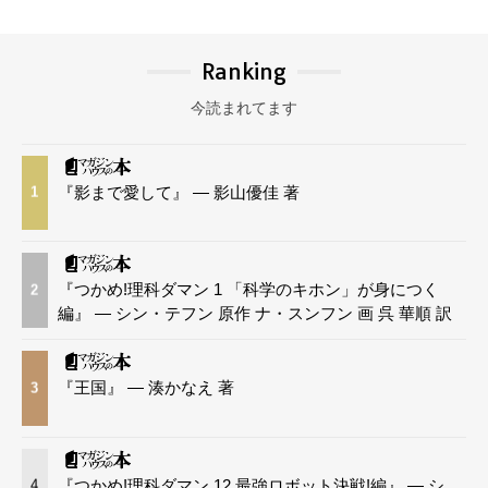
Ranking
今読まれてます
『影まで愛して』 — 影山優佳 著
1
『つかめ!理科ダマン 1 「科学のキホン」が身につく
2
編』 — シン・テフン 原作 ナ・スンフン 画 呉 華順 訳
『王国』 — 湊かなえ 著
3
『つかめ!理科ダマン 12 最強ロボット決戦!編』 — シ
4