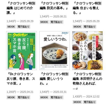
『クロワッサン特別
『クロワッサン特別
『クロワッサン特別
編集 はじめての介
編集 防災の基本。』
編集 住まいを整え
護。』
る。』
1,540円 — 2025.08.21
1,640円 — 2025.09.29
1,540円 — 2025.05.29
MOOK
電子版あり
MOOK
電子版あり
MOOK
電子版あり
『Dr.クロワッサン
『クロワッサン特別
『クロワッサン特別
反り腰、巻き肩、ス
編集 愛しいうつ
編集 本田明子さんの
マホ首。』
わ。』
乾物さえあれば、
…』
1,200円 — 2025.04.21
1,540円 — 2025.03.31
1,430円 — 2024.12.02
MOOK
電子版あり
MOOK
電子版あり
MOOK
電子版あり