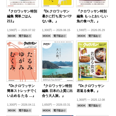
『クロワッサン特別
『Dr.クロワッサン
『クロワッサン特別
編集 簡単ごはん
暑さに打ち克つバテ
編集 もっとおいしい
211』
ない体。』
魚の食べ方。』
1,590円 — 2026.07.02
1,300円 — 2026.06.15
1,590円 — 2026.05.29
MOOK
電子版あり
MOOK
電子版あり
MOOK
電子版あり
『Dr.クロワッサン
『クロワッサン特別
『Dr.クロワッサン
簡単ストレッチでく
編集 日本の上質に出
若返る食事。』
い止める たる …』
合う大人旅。』
1,300円 — 2025.12.08
1,300円 — 2026.04.11
1,650円 — 2026.03.31
MOOK
電子版あり
MOOK
電子版あり
MOOK
電子版あり