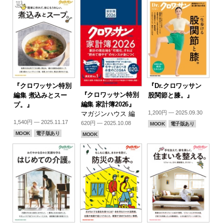
『クロワッサン特別
『Dr.クロワッサン
『クロワッサン特別
編集 煮込みとスー
股関節と膝。』
編集 家計簿2026』
プ。』
1,200円 — 2025.09.30
マガジンハウス 編
1,540円 — 2025.11.17
620円 — 2025.10.08
MOOK
電子版あり
MOOK
電子版あり
MOOK