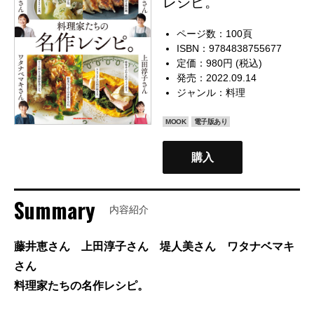
レシピ。
ページ数：100頁
ISBN：9784838755677
定価：980円 (税込)
発売：2022.09.14
ジャンル：
料理
MOOK
電子版あり
購入
Summary
内容紹介
藤井恵さん 上田淳子さん 堤人美さん ワタナベマキ
さん
料理家たちの名作レシピ。