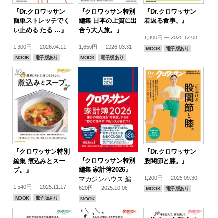
『Dr.クロワッサン
『クロワッサン特別
『Dr.クロワッサン
簡単ストレッチでく
編集 日本の上質に出
若返る食事。』
い止める たる …』
合う大人旅。』
1,300円 — 2025.12.08
1,300円 — 2026.04.11
1,650円 — 2026.03.31
MOOK
電子版あり
MOOK
電子版あり
MOOK
電子版あり
『クロワッサン特別
『Dr.クロワッサン
『クロワッサン特別
編集 煮込みとスー
股関節と膝。』
編集 家計簿2026』
プ。』
1,200円 — 2025.09.30
マガジンハウス 編
1,540円 — 2025.11.17
620円 — 2025.10.08
MOOK
電子版あり
MOOK
電子版あり
MOOK