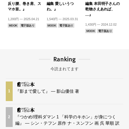
反り腰、巻き肩、ス
編集 愛しいうつ
編集 本田明子さんの
マホ首。』
わ。』
乾物さえあれば、
…』
1,200円 — 2025.04.21
1,540円 — 2025.03.31
1,430円 — 2024.12.02
MOOK
電子版あり
MOOK
電子版あり
MOOK
電子版あり
Ranking
今読まれてます
『影まで愛して』 — 影山優佳 著
1
『つかめ!理科ダマン 1 「科学のキホン」が身につく
2
編』 — シン・テフン 原作 ナ・スンフン 画 呉 華順 訳