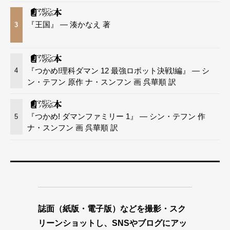
『王国』 — 湊かなえ 著
3
『つかめ!理科ダマン 12 最強ロボット決戦!編』 — シ
4
ン・テフン 原作 ナ・スンフン 画 呉華順 訳
『つかめ! ダマンファミリー 1』 — シン・テフン 作
5
ナ・スンフン 画 呉華順 訳
誌面（紙版・電子版）などを撮影・スク
リーンショットし、SNSやブログにアッ