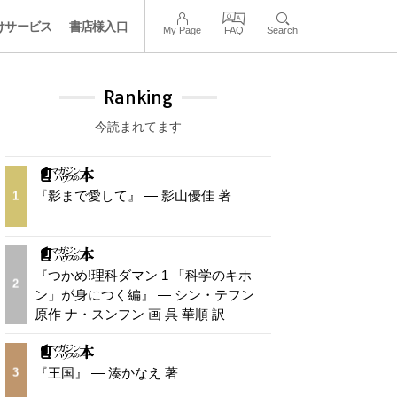
けサービス
書店様入口
My Page
FAQ
Search
Ranking
今読まれてます
『影まで愛して』 — 影山優佳 著
1
『つかめ!理科ダマン 1 「科学のキホ
2
ン」が身につく編』 — シン・テフン
原作 ナ・スンフン 画 呉 華順 訳
『王国』 — 湊かなえ 著
3