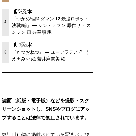
『つかめ!理科ダマン 12 最強ロボット
4
決戦!編』 — シン・テフン 原作 ナ・ス
ンフン 画 呉華順 訳
『たつおねつ』 — ユーフラテス 作 う
5
え田みお 絵 若井麻奈美 絵
誌面（紙版・電子版）などを撮影・スク
リーンショットし、SNSやブログにアッ
プすることは法律で禁止されています。
弊社刊行物に掲載されている写真および