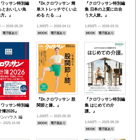
ロワッサン特別編
『Dr.クロワッサン 簡
『クロワッサン特別編
っとおいしい魚
単ストレッチでくい止
集 日本の上質に出合
べ方。』
める たる …』
う大人旅。』
 — 2026.05.29
1,300円 — 2026.04.11
1,650円 — 2026.03.31
電子版あり
MOOK
電子版あり
MOOK
電子版あり
『Dr.クロワッサン 股
『クロワッサン特別編
ロワッサン特別編
関節と膝。』
集 はじめての介
計簿2026』
護。』
1,200円 — 2025.09.30
ンハウス 編
1,640円 — 2025.09.29
 2025.10.08
MOOK
電子版あり
MOOK
電子版あり