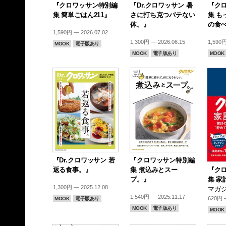
『クロワッサン特別編
『Dr.クロワッサン 暑
『ク
集 簡単ごはん211』
さに打ち克つバテない
集 も
体。』
の食
1,590円 — 2026.07.02
1,300円 — 2026.06.15
1,590円
MOOK
電子版あり
MOOK
電子版あり
MOOK
『Dr.クロワッサン 若
『クロワッサン特別編
返る食事。』
集 煮込みとスー
『ク
プ。』
集 家
1,300円 — 2025.12.08
マガジ
1,540円 — 2025.11.17
620円 —
MOOK
電子版あり
MOOK
電子版あり
MOOK