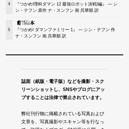
『つかめ!理科ダマン 12 最強ロボット決戦!編』 — シ
4
ン・テフン 原作 ナ・スンフン 画 呉華順 訳
『つかめ! ダマンファミリー 1』 — シン・テフン 作
5
ナ・スンフン 画 呉華順 訳
誌面（紙版・電子版）などを撮影・スク
リーンショットし、SNSやブログにアッ
プすることは法律で禁止されています。
弊社刊行物に掲載されている写真および
文章を、写真撮影やスキャン等を行なっ