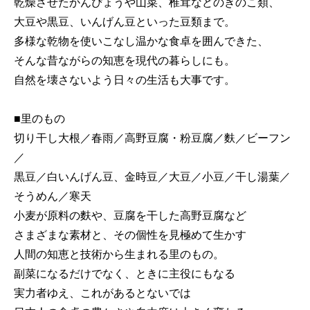
乾燥させたかんぴょうや山菜、椎茸などのきのこ類、
大豆や黒豆、いんげん豆といった豆類まで。
多様な乾物を使いこなし温かな食卓を囲んできた、
そんな昔ながらの知恵を現代の暮らしにも。
自然を壊さないよう日々の生活も大事です。
■里のもの
切り干し大根／春雨／高野豆腐・粉豆腐／麩／ビーフン
／
黒豆／白いんげん豆、金時豆／大豆／小豆／干し湯葉／
そうめん／寒天
小麦が原料の麩や、豆腐を干した高野豆腐など
さまざまな素材と、その個性を見極めて生かす
人間の知恵と技術から生まれる里のもの。
副菜になるだけでなく、ときに主役にもなる
実力者ゆえ、これがあるとないでは