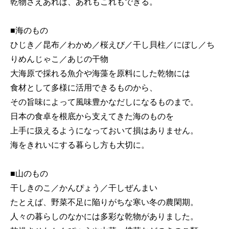
乾物さえあれば、あれもこれもできる。
■海のもの
ひじき／昆布／わかめ／桜えび／干し貝柱／にぼし／ち
りめんじゃこ／あじの干物
大海原で採れる魚介や海藻を原料にした乾物には
食材として多様に活用できるものから、
その旨味によって風味豊かなだしになるものまで。
日本の食卓を根底から支えてきた海のものを
上手に扱えるようになっておいて損はありません。
海をきれいにする暮らし方も大切に。
■山のもの
干しきのこ／かんぴょう／干しぜんまい
たとえば、野菜不足に陥りがちな寒い冬の農閑期。
人々の暮らしのなかには多彩な乾物がありました。