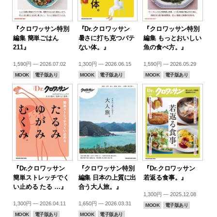
『クロワッサン特別
『Dr.クロワッサン
『クロワッサン特別
編集 簡単ごはん
暑さに打ち克つバテ
編集 もっとおいしい
211』
ない体。』
魚の食べ方。』
1,590円 — 2026.07.02
1,300円 — 2026.06.15
1,590円 — 2026.05.29
MOOK
電子版あり
MOOK
電子版あり
MOOK
電子版あり
『Dr.クロワッサン
『クロワッサン特別
『Dr.クロワッサン
簡単ストレッチでく
編集 日本の上質に出
若返る食事。』
い止める たる …』
合う大人旅。』
1,300円 — 2025.12.08
1,300円 — 2026.04.11
1,650円 — 2026.03.31
MOOK
電子版あり
MOOK
電子版あり
MOOK
電子版あり