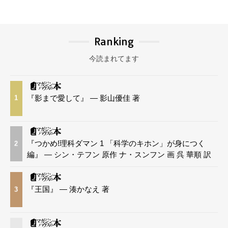
Ranking
今読まれてます
『影まで愛して』 — 影山優佳 著
1
『つかめ!理科ダマン 1 「科学のキホン」が身につく
2
編』 — シン・テフン 原作 ナ・スンフン 画 呉 華順 訳
『王国』 — 湊かなえ 著
3