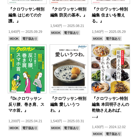
『クロワッサン特別
『クロワッサン特別
『クロワッサン特別
編集 はじめての介
編集 防災の基本。』
編集 住まいを整え
護。』
る。』
1,540円 — 2025.08.21
1,640円 — 2025.09.29
1,540円 — 2025.05.29
MOOK
電子版あり
MOOK
電子版あり
MOOK
電子版あり
『Dr.クロワッサン
『クロワッサン特別
『クロワッサン特別
反り腰、巻き肩、ス
編集 愛しいうつ
編集 本田明子さんの
マホ首。』
わ。』
乾物さえあれば、
…』
1,200円 — 2025.04.21
1,540円 — 2025.03.31
1,430円 — 2024.12.02
MOOK
電子版あり
MOOK
電子版あり
MOOK
電子版あり