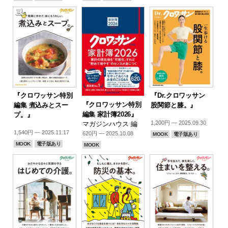
『クロワッサン特別
『Dr.クロワッサン
『クロワッサン特別
編集 煮込みとスー
股関節と膝。』
編集 家計簿2026』
プ。』
1,200円 — 2025.09.30
マガジンハウス 編
1,540円 — 2025.11.17
620円 — 2025.10.08
MOOK
電子版あり
MOOK
電子版あり
MOOK