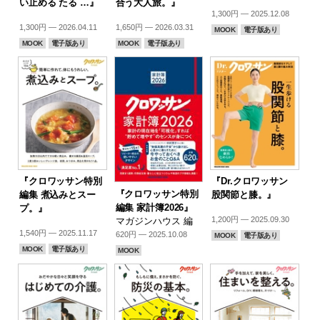
い止める たる …』
合う大人旅。』
1,300円 — 2025.12.08
1,300円 — 2026.04.11
1,650円 — 2026.03.31
MOOK
電子版あり
MOOK
電子版あり
MOOK
電子版あり
『クロワッサン特別
『Dr.クロワッサン
『クロワッサン特別
編集 煮込みとスー
股関節と膝。』
編集 家計簿2026』
プ。』
1,200円 — 2025.09.30
マガジンハウス 編
1,540円 — 2025.11.17
620円 — 2025.10.08
MOOK
電子版あり
MOOK
電子版あり
MOOK