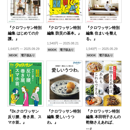
『クロワッサン特別
『クロワッサン特別
『クロワッサン特別
編集 はじめての介
編集 防災の基本。』
編集 住まいを整え
護。』
る。』
1,540円 — 2025.08.21
1,640円 — 2025.09.29
1,540円 — 2025.05.29
MOOK
電子版あり
MOOK
電子版あり
MOOK
電子版あり
『Dr.クロワッサン
『クロワッサン特別
『クロワッサン特別
反り腰、巻き肩、ス
編集 愛しいうつ
編集 本田明子さんの
マホ首。』
わ。』
乾物さえあれば、
…』