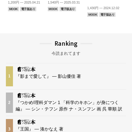
1,200円 — 2025.04.21
1,540円 — 2025.03.31
1,430円 — 2024.12.02
MOOK
電子版あり
MOOK
電子版あり
MOOK
電子版あり
Ranking
今読まれてます
『影まで愛して』 — 影山優佳 著
1
『つかめ!理科ダマン 1 「科学のキホン」が身につく
2
編』 — シン・テフン 原作 ナ・スンフン 画 呉 華順 訳
『王国』 — 湊かなえ 著
3