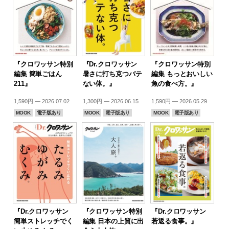
『クロワッサン特別
『Dr.クロワッサン
『クロワッサン特別
編集 簡単ごはん
暑さに打ち克つバテ
編集 もっとおいしい
211』
ない体。』
魚の食べ方。』
1,590円 — 2026.07.02
1,300円 — 2026.06.15
1,590円 — 2026.05.29
MOOK
電子版あり
MOOK
電子版あり
MOOK
電子版あり
『Dr.クロワッサン
『クロワッサン特別
『Dr.クロワッサン
簡単ストレッチでく
編集 日本の上質に出
若返る食事。』