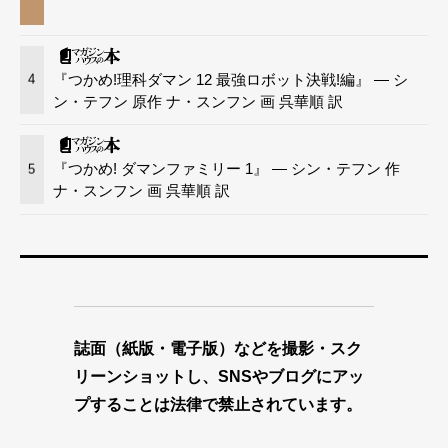
『つかめ!理科ダマン 12 最強ロボット決戦!編』 — シ
4
ン・テフン 原作 ナ・スンフン 画 呉華順 訳
『つかめ! ダマンファミリー 1』 — シン・テフン 作
5
ナ・スンフン 画 呉華順 訳
誌面（紙版・電子版）などを撮影・スク
リーンショットし、SNSやブログにアッ
プすることは法律で禁止されています。