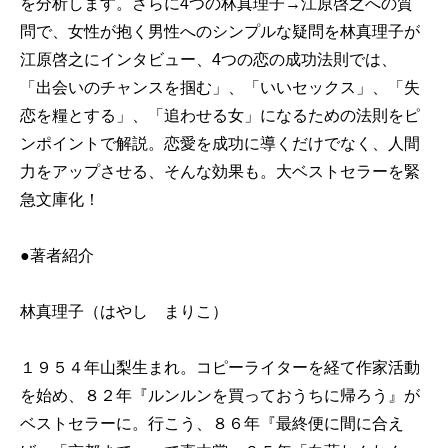
を分析します。さらに4つの林真理子→江原啓之への質
問で、女性が抱く男性へのシンプルな疑問を林真理子が
江原啓之にインタビュー、4つの恋の成功法則では、
「出会いのチャンスを掴む」、「いいセックス」、「失
恋を糧とする」、「追わせる女」になるための法則をピ
ンポイントで解説。恋愛を成功に導くだけでなく、人間
力をアップさせる、そんな効果も。大ベストセラーを緊
急文庫化！
●著者紹介
林真理子（はやし まりこ）
１９５４年山梨生まれ。コピーライターを経て作家活動
を始め、８２年『ルンルンを買っておうちに帰ろう』が
ベストセラーに。行こう、８６年『最終便に間に合え