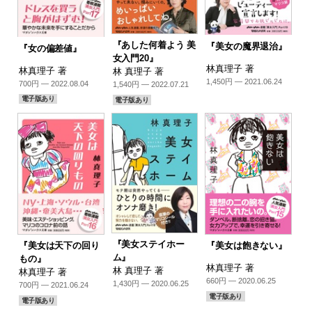
『あした何着よう 美
『美女の魔界退治』
『女の偏差値』
女入門20』
林真理子 著
林真理子 著
林 真理子 著
1,450円 — 2021.06.24
700円 — 2022.08.04
1,540円 — 2022.07.21
電子版あり
電子版あり
『美女ステイホー
『美女は天下の回り
『美女は飽きない』
ム』
もの』
林真理子 著
林 真理子 著
林真理子 著
660円 — 2020.06.25
1,430円 — 2020.06.25
700円 — 2021.06.24
電子版あり
電子版あり