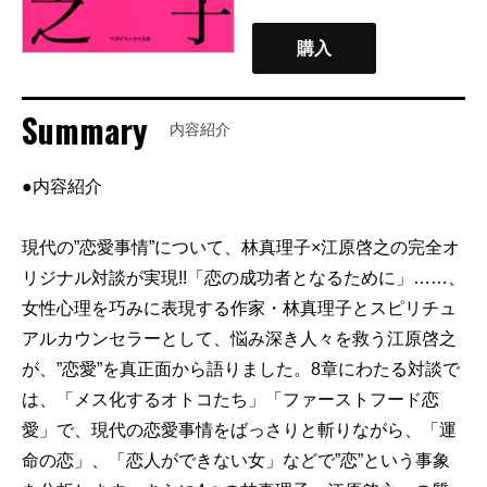
購入
Summary
内容紹介
●内容紹介
現代の”恋愛事情”について、林真理子×江原啓之の完全オ
リジナル対談が実現!!「恋の成功者となるために」……、
女性心理を巧みに表現する作家・林真理子とスピリチュ
アルカウンセラーとして、悩み深き人々を救う江原啓之
が、”恋愛”を真正面から語りました。8章にわたる対談で
は、「メス化するオトコたち」「ファーストフード恋
愛」で、現代の恋愛事情をばっさりと斬りながら、「運
命の恋」、「恋人ができない女」などで”恋”という事象