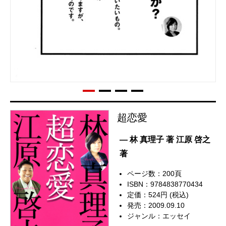
超恋愛
— 林 真理子 著 江原 啓之
著
ページ数：200頁
ISBN：9784838770434
定価：524円 (税込)
発売：2009.09.10
ジャンル：
エッセイ