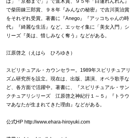
ば」「京都まで」』で直木賞、９５年「白蓮れんれん』
で柴田錬三郎賞、９８年『みんなの秘密』で吉川英治賞
をそれぞれ受賞。著書に『Anego』『アッコちゃんの時
代』『綺麗な生活』など。エッセイ集に「美女入門」シ
リーズ『美は、惜しみなく奪う』などがある。
江原啓之（えはら ひろゆき）
スピリチュアル・カウンセラー。1989年スピリチュアリ
ズム研究所を設立。現在は、出版、講演、オペラ歌手な
ど、各方面で活躍中。著書に、『スピリチュアル・サン
クチュアリシリーズ 江原啓之神紀行１～５』『トラウ
マあなたが生まれてきた理由』などがある。
公式HP http://www.ehara-hiroyuki.com