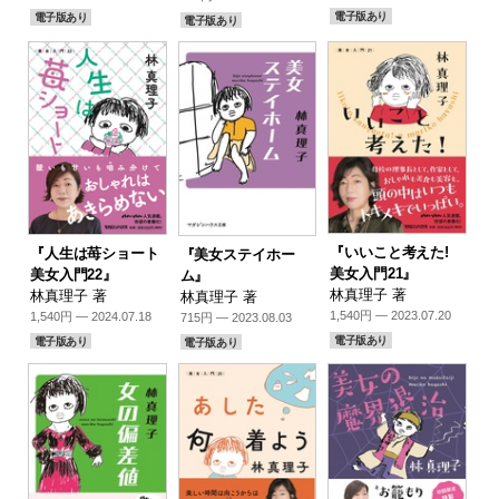
電子版あり
電子版あり
電子版あり
『いいこと考えた!
『人生は苺ショート
『美女ステイホー
美女入門21』
美女入門22』
ム』
林真理子 著
林真理子 著
林真理子 著
1,540円 — 2023.07.20
1,540円 — 2024.07.18
715円 — 2023.08.03
電子版あり
電子版あり
電子版あり