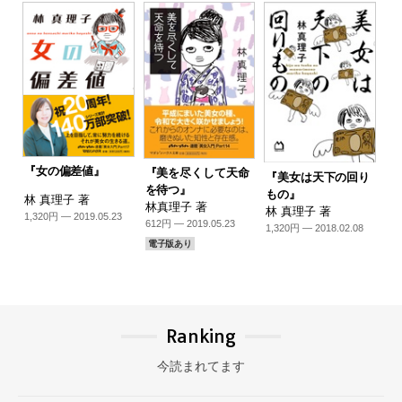
『女の偏差値』
『美を尽くして天命
『美女は天下の回り
を待つ』
もの』
林 真理子 著
林真理子 著
林 真理子 著
1,320円 — 2019.05.23
612円 — 2019.05.23
1,320円 — 2018.02.08
電子版あり
Ranking
今読まれてます