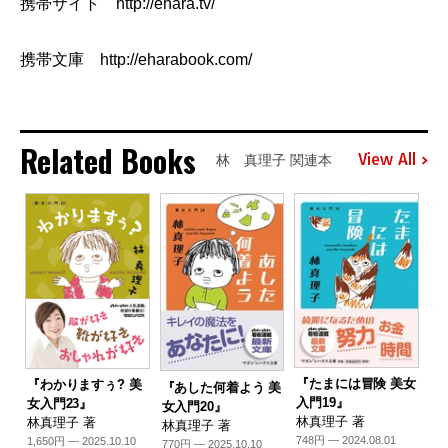
携帯サイト http://ehara.tv/
携帯文庫 http://eharabook.com/
Related Books
View All
林 真理子 関連本
『たまには冒険 美女
『わかりますぅ? 美
『あした何着よう 美
入門19』
女入門23』
女入門20』
林真理子 著
林真理子 著
林真理子 著
748円 — 2024.08.01
1,650円 — 2025.10.10
770円 — 2025.10.10