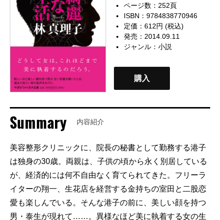
ページ数：252頁
ISBN：9784838770946
定価：612円 (税込)
発売：2014.09.11
ジャンル：
小説
購入
Summary
内容紹介
美容整形クリニックに、院長の秘書として勤務する港子
は独身の30歳。両親は、子供の頃から永く別居している
が、経済的には何不自由なく育てられてきた。フリーラ
イターの翔一、生花店を経営する金持ちの室田と二股恋
愛も楽しんでいる。そんな港子の前に、美しい顔を持つ
男・泰生が現れて……。異様なほど美に執着する女の生