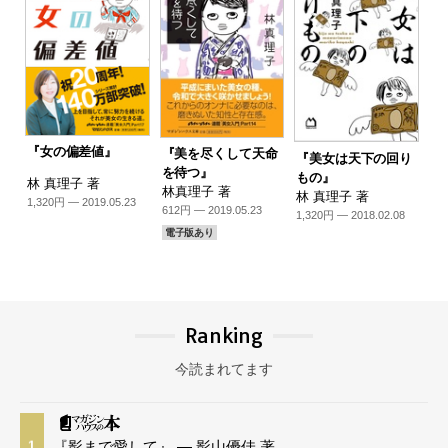
『女の偏差値』
『美を尽くして天命
『美女は天下の回り
を待つ』
もの』
林 真理子 著
林真理子 著
林 真理子 著
1,320円 — 2019.05.23
612円 — 2019.05.23
1,320円 — 2018.02.08
電子版あり
Ranking
今読まれてます
『影まで愛して』 — 影山優佳 著
1