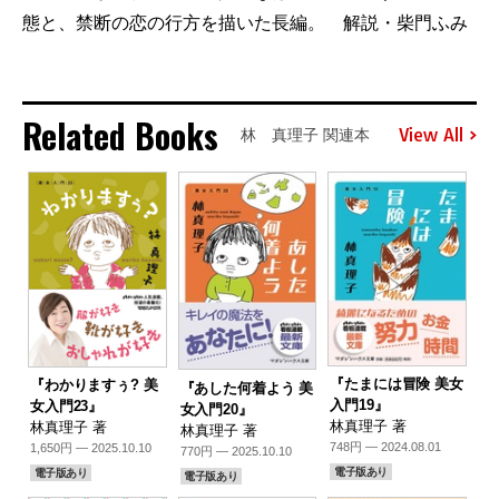
態と、禁断の恋の行方を描いた長編。 解説・柴門ふみ
Related Books
View All
林 真理子 関連本
『たまには冒険 美女
『わかりますぅ? 美
『あした何着よう 美
入門19』
女入門23』
女入門20』
林真理子 著
林真理子 著
林真理子 著
748円 — 2024.08.01
1,650円 — 2025.10.10
770円 — 2025.10.10
電子版あり
電子版あり
電子版あり