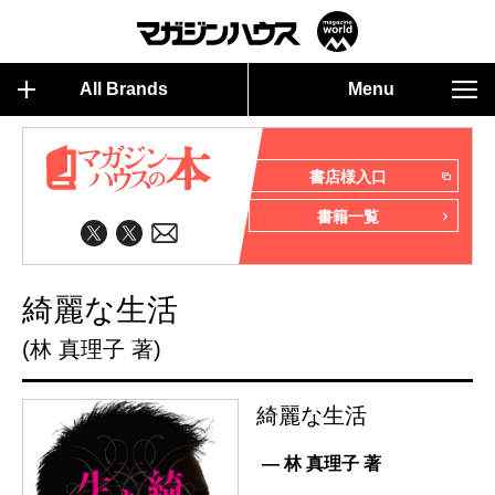
All Brands
Menu
書店様入口
書籍一覧
綺麗な生活
(林 真理子 著)
綺麗な生活
— 林 真理子 著