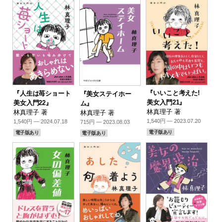
『いいこと考えた!
『人生は苺ショート
『美女ステイホー
美女入門21』
美女入門22』
ム』
林真理子 著
林真理子 著
林真理子 著
1,540円 — 2023.07.20
1,540円 — 2024.07.18
715円 — 2023.08.03
電子版あり
電子版あり
電子版あり