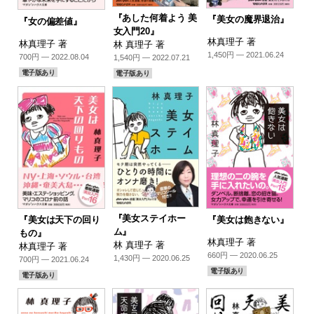
『あした何着よう 美
『美女の魔界退治』
『女の偏差値』
女入門20』
林真理子 著
林真理子 著
林 真理子 著
1,450円 — 2021.06.24
700円 — 2022.08.04
1,540円 — 2022.07.21
電子版あり
電子版あり
『美女ステイホー
『美女は天下の回り
『美女は飽きない』
ム』
もの』
林真理子 著
林 真理子 著
林真理子 著
660円 — 2020.06.25
1,430円 — 2020.06.25
700円 — 2021.06.24
電子版あり
電子版あり