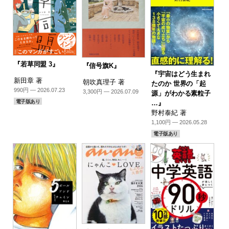
『若草同盟 3』
『信号旗K』
『宇宙はどう生まれ
新田章 著
朝吹真理子 著
たのか 世界の「起
990円 — 2026.07.23
3,300円 — 2026.07.09
源」がわかる素粒子
電子版あり
…』
野村泰紀 著
1,100円 — 2026.05.28
電子版あり