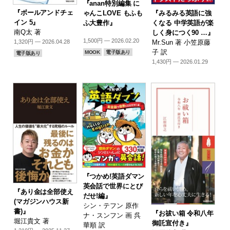
『anan特別編集 に
『ボールアンドチェ
『みるみる英語に強
ゃんこLOVE もふも
イン 5』
くなる 中学英語が楽
ふ大豊作』
南Q太 著
しく身につく90 …』
1,500円 — 2026.02.20
Mr.Sun 著 小笠原藤
1,320円 — 2026.04.28
子 訳
MOOK
電子版あり
電子版あり
1,430円 — 2026.01.29
『つかめ!英語ダマン
英会話で世界にとび
『あり金は全部使え
だせ!編』
(マガジンハウス新
シン・テフン 原作
書)』
『お祓い箱 令和八年
ナ・スンフン 画 呉
堀江貴文 著
御託宣付き』
華順 訳