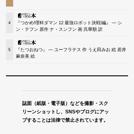
『つかめ!理科ダマン 12 最強ロボット決戦!編』 — シ
4
ン・テフン 原作 ナ・スンフン 画 呉華順 訳
『たつおねつ』 — ユーフラテス 作 うえ田みお 絵 若井
5
麻奈美 絵
誌面（紙版・電子版）などを撮影・スク
リーンショットし、SNSやブログにアッ
プすることは法律で禁止されています。