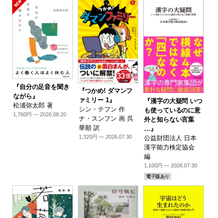
『自分の足音を聞き
『つかめ! ダマンフ
ながら』
ァミリー 1』
『漢字の大疑問 いつ
松浦弥太郎 著
シン・テフン 作
も使っているのに意
1,760円 — 2026.08.20
ナ・スンフン 画 呉
外と知らない言葉
華順 訳
…』
1,320円 — 2026.07.30
公益財団法人 日本
漢字能力検定協会
編
1,100円 — 2026.07.30
電子版あり