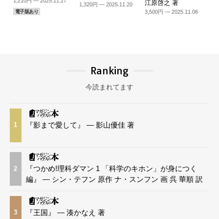
1,210円 — 2025.11.27
江原啓之 著
1,320円 — 2025.11.20
3,500円 — 2025.11.06
電子版あり
Ranking
今読まれてます
『影まで愛して』 — 影山優佳 著
1
『つかめ!理科ダマン 1 「科学のキホン」が身につく
2
編』 — シン・テフン 原作 ナ・スンフン 画 呉 華順 訳
『王国』 — 湊かなえ 著
3