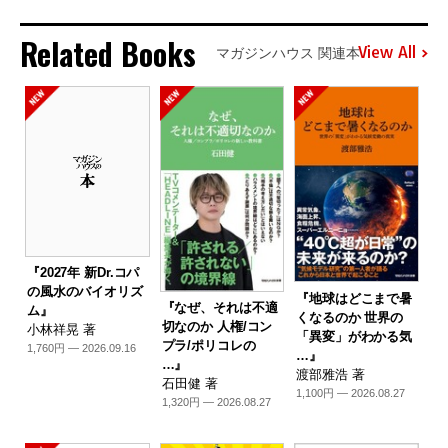
Related Books
View All
マガジンハウス 関連本
『2027年 新Dr.コパ
の風水のバイオリズ
『地球はどこまで暑
『なぜ、それは不適
ム』
くなるのか 世界の
切なのか 人権/コン
小林祥晃 著
「異変」がわかる気
プラ/ポリコレの
1,760円 — 2026.09.16
…』
…』
渡部雅浩 著
石田健 著
1,100円 — 2026.08.27
1,320円 — 2026.08.27