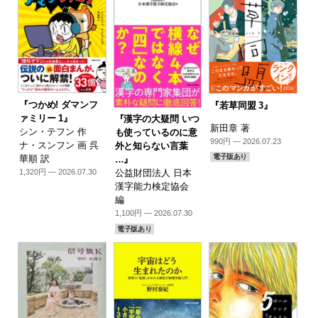
『つかめ! ダマンフ
『若草同盟 3』
ァミリー 1』
『漢字の大疑問 いつ
新田章 著
シン・テフン 作
も使っているのに意
990円 — 2026.07.23
ナ・スンフン 画 呉
外と知らない言葉
電子版あり
華順 訳
…』
1,320円 — 2026.07.30
公益財団法人 日本
漢字能力検定協会
編
1,100円 — 2026.07.30
電子版あり