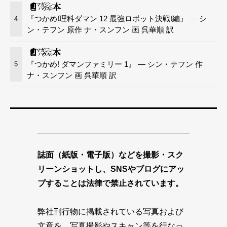
『つかめ!理科ダマン 12 最強ロボット決戦!編』 — シ
4
ン・テフン 原作 ナ・スンフン 画 呉華順 訳
『つかめ! ダマンファミリー 1』 — シン・テフン 作
5
ナ・スンフン 画 呉華順 訳
誌面（紙版・電子版）などを撮影・スク
リーンショットし、SNSやブログにアッ
プすることは法律で禁止されています。
弊社刊行物に掲載されている写真および
文章を、写真撮影やスキャン等を行なっ