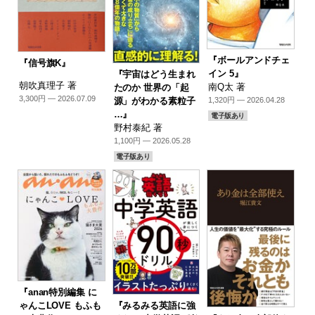
『ボールアンドチェ
『信号旗K』
イン 5』
『宇宙はどう生まれ
朝吹真理子 著
南Q太 著
たのか 世界の「起
3,300円 — 2026.07.09
源」がわかる素粒子
1,320円 — 2026.04.28
…』
電子版あり
野村泰紀 著
1,100円 — 2026.05.28
電子版あり
『anan特別編集 に
『みるみる英語に強
ゃんこLOVE もふも