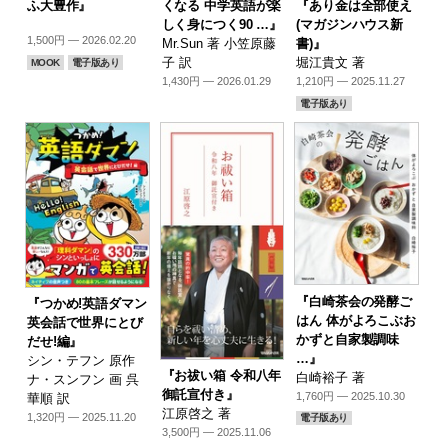
『あり金は全部使え
くなる 中学英語が楽
ふ大豊作』
(マガジンハウス新
しく身につく90 …』
1,500円 — 2026.02.20
書)』
Mr.Sun 著 小笠原藤
堀江貴文 著
子 訳
MOOK
電子版あり
1,210円 — 2025.11.27
1,430円 — 2026.01.29
電子版あり
『白崎茶会の発酵ご
『つかめ!英語ダマン
はん 体がよろこぶお
英会話で世界にとび
かずと自家製調味
だせ!編』
…』
シン・テフン 原作
『お祓い箱 令和八年
白崎裕子 著
ナ・スンフン 画 呉
御託宣付き』
1,760円 — 2025.10.30
華順 訳
江原啓之 著
1,320円 — 2025.11.20
電子版あり
3,500円 — 2025.11.06