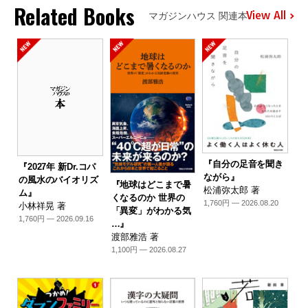
Related Books
View All
マガジンハウス 関連本
『自分の足音を聞き
『2027年 新Dr.コパ
ながら』
の風水のバイオリズ
『地球はどこまで暑
松浦弥太郎 著
ム』
くなるのか 世界の
1,760円 — 2026.08.20
小林祥晃 著
「異変」がわかる気
1,760円 — 2026.09.16
…』
渡部雅浩 著
1,100円 — 2026.08.27