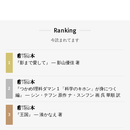
Ranking
今読まれてます
『影まで愛して』 — 影山優佳 著
1
『つかめ!理科ダマン 1 「科学のキホン」が身につく
2
編』 — シン・テフン 原作 ナ・スンフン 画 呉 華順 訳
『王国』 — 湊かなえ 著
3