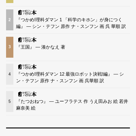
『つかめ!理科ダマン 1 「科学のキホン」が身につく
2
編』 — シン・テフン 原作 ナ・スンフン 画 呉 華順 訳
『王国』 — 湊かなえ 著
3
『つかめ!理科ダマン 12 最強ロボット決戦!編』 — シ
4
ン・テフン 原作 ナ・スンフン 画 呉華順 訳
『たつおねつ』 — ユーフラテス 作 うえ田みお 絵 若井
5
麻奈美 絵