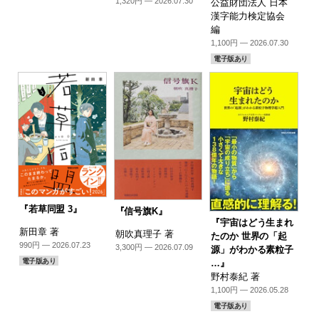
1,320円 — 2026.07.30
公益財団法人 日本
漢字能力検定協会
編
1,100円 — 2026.07.30
電子版あり
『若草同盟 3』
『信号旗K』
『宇宙はどう生まれ
新田章 著
朝吹真理子 著
たのか 世界の「起
990円 — 2026.07.23
3,300円 — 2026.07.09
源」がわかる素粒子
電子版あり
…』
野村泰紀 著
1,100円 — 2026.05.28
電子版あり