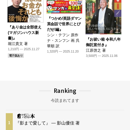
『つかめ!英語ダマン
英会話で世界にとび
『あり金は全部使え
だせ!編』
(マガジンハウス新
シン・テフン 原作
書)』
『お祓い箱 令和八年
ナ・スンフン 画 呉
堀江貴文 著
御託宣付き』
華順 訳
1,210円 — 2025.11.27
江原啓之 著
1,320円 — 2025.11.20
3,500円 — 2025.11.06
電子版あり
Ranking
今読まれてます
『影まで愛して』 — 影山優佳 著
1