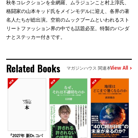
秋冬コレクションを全網羅、ムラジュンこと村上淳氏、
格闘家の山本キッド氏をメインモデルに迎え、各界の著
名人たちが総出演。空前のムックブームといわれるスト
リートファッション界の中でも話題必至。特製のバンダ
ナとステッカー付きです。
Related Books
View All
マガジンハウス 関連本
『2027年 新Dr.コパ