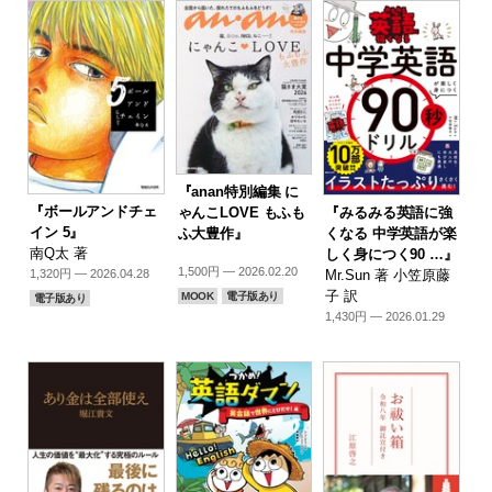
『anan特別編集 に
『ボールアンドチェ
『みるみる英語に強
ゃんこLOVE もふも
イン 5』
くなる 中学英語が楽
ふ大豊作』
南Q太 著
しく身につく90 …』
1,500円 — 2026.02.20
Mr.Sun 著 小笠原藤
1,320円 — 2026.04.28
子 訳
MOOK
電子版あり
電子版あり
1,430円 — 2026.01.29