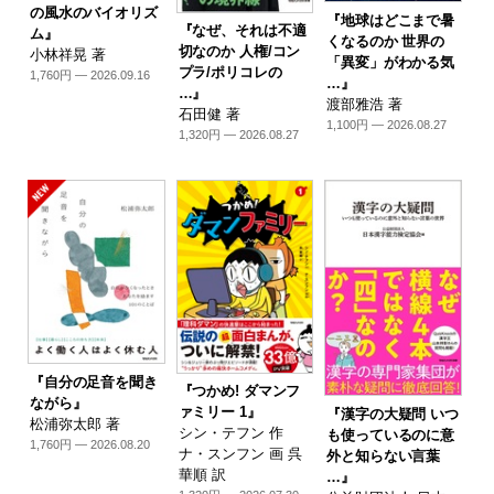
の風水のバイオリズ
『地球はどこまで暑
『なぜ、それは不適
ム』
くなるのか 世界の
切なのか 人権/コン
小林祥晃 著
「異変」がわかる気
プラ/ポリコレの
1,760円 — 2026.09.16
…』
…』
渡部雅浩 著
石田健 著
1,100円 — 2026.08.27
1,320円 — 2026.08.27
『自分の足音を聞き
『つかめ! ダマンフ
ながら』
ァミリー 1』
『漢字の大疑問 いつ
松浦弥太郎 著
シン・テフン 作
も使っているのに意
1,760円 — 2026.08.20
ナ・スンフン 画 呉
外と知らない言葉
華順 訳
…』