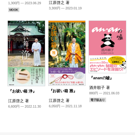
江原啓之 著
1,300円 — 2023.06.29
3,300円 — 2023.01.19
MOOK
『ananの嘘』
酒井順子 著
『お祓い箱 雅』
『お祓い箱 浄』
880円 — 2021.06.03
江原啓之 著
電子版あり
江原啓之 著
6,050円 — 2021.11.18
6,600円 — 2022.11.30