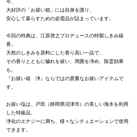
今、
大好評の「お祓い箱」には自身を護り、
安心して暮らすための必需品が詰まっています。
今回の特典は、江原啓之プロデュースの特製しきみ線
香。
天然のしきみを原料にした香り高い一品で、
その香りとともに穢れを祓い、周囲を浄め、除霊効果
も。
『お祓い箱 浄』ならではの貴重なお祓いアイテムで
す。
お祓い塩は、戸田（静岡県沼津市）の美しい海水を利用
した特級品。
浄化のエナジーに満ち、様々なシチュエーションで使用
できます。