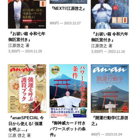
『NEXT!/江原啓之』
880円 — 2023.12.27
『お祓い箱 令和七年
『お祓い箱 令和六年
御託宣付き』
御託宣付き』
江原啓之 著
江原啓之 著
3,300円 — 2024.11.28
3,300円 — 2023.11.16
『開運行動学/江原啓
『ananSPECIAL 今
『御神威カード付き
之』
日から使える! 強運
パワースポットの条
を呼ぶ …』
880円 — 2023.01.04
件』
江原 啓之 著