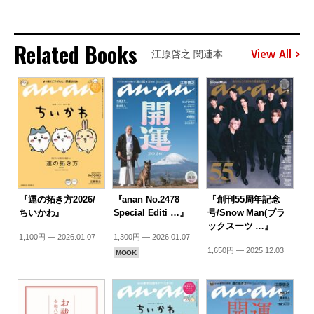
Related Books
View All
江原啓之 関連本
『運の拓き方2026/
『anan No.2478
『創刊55周年記念
ちいかわ』
Special Editi …』
号/Snow Man(ブラ
ックスーツ …』
1,100円 — 2026.01.07
1,300円 — 2026.01.07
1,650円 — 2025.12.03
MOOK