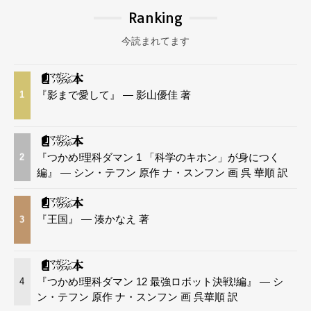
Ranking
今読まれてます
『影まで愛して』 — 影山優佳 著
1
『つかめ!理科ダマン 1 「科学のキホン」が身につく
2
編』 — シン・テフン 原作 ナ・スンフン 画 呉 華順 訳
『王国』 — 湊かなえ 著
3
『つかめ!理科ダマン 12 最強ロボット決戦!編』 — シ
4
ン・テフン 原作 ナ・スンフン 画 呉華順 訳