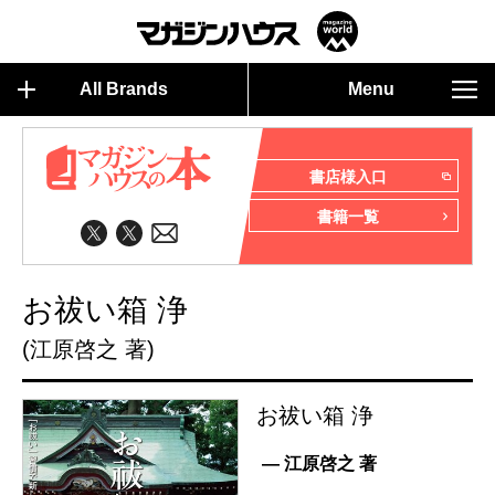
All Brands
Menu
書店様入口
書籍一覧
お祓い箱 浄
(江原啓之 著)
お祓い箱 浄
— 江原啓之 著