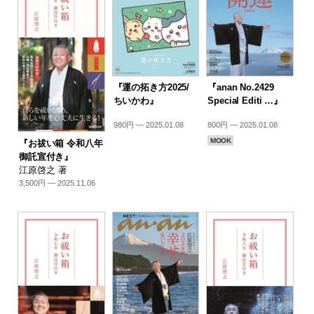
『運の拓き方2025/
『anan No.2429
ちいかわ』
Special Editi …』
980円 — 2025.01.08
800円 — 2025.01.08
MOOK
『お祓い箱 令和八年
御託宣付き』
江原啓之 著
3,500円 — 2025.11.06