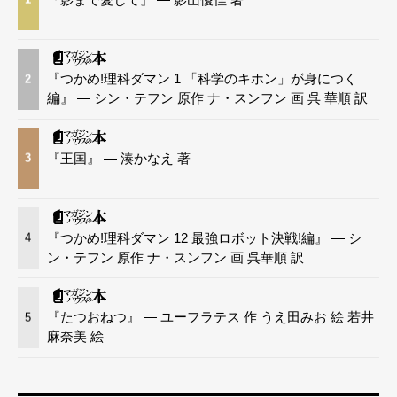
『つかめ!理科ダマン 1 「科学のキホン」が身につく
2
編』 — シン・テフン 原作 ナ・スンフン 画 呉 華順 訳
『王国』 — 湊かなえ 著
3
『つかめ!理科ダマン 12 最強ロボット決戦!編』 — シ
4
ン・テフン 原作 ナ・スンフン 画 呉華順 訳
『たつおねつ』 — ユーフラテス 作 うえ田みお 絵 若井
5
麻奈美 絵