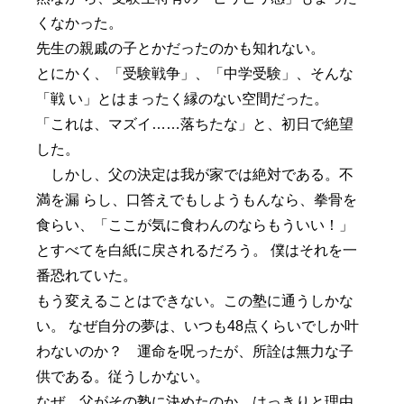
くなかった。
先生の親戚の子とかだったのかも知れない。
とにかく、「受験戦争」、「中学受験」、そんな
「戦 い」とはまったく縁のない空間だった。
「これは、マズイ……落ちたな」と、初日で絶望
した。
しかし、父の決定は我が家では絶対である。不
満を漏 らし、口答えでもしようもんなら、拳骨を
食らい、「ここが気に食わんのならもういい！」
とすべてを白紙に戻されるだろう。 僕はそれを一
番恐れていた。
もう変えることはできない。この塾に通うしかな
い。 なぜ自分の夢は、いつも48点くらいでしか叶
わないのか？ 運命を呪ったが、所詮は無力な子
供である。従うしかない。
なぜ、父がその塾に決めたのか、はっきりと理由