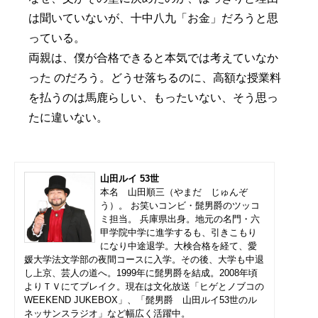
は聞いていないが、十中八九「お金」だろうと思
っている。
両親は、僕が合格できると本気では考えていなか
った のだろう。どうせ落ちるのに、高額な授業料
を払うのは馬鹿らしい、もったいない、そう思っ
たに違いない。
山田ルイ 53世
本名 山田順三（やまだ じゅんぞ
う）。 お笑いコンビ・髭男爵のツッコ
ミ担当。 兵庫県出身。地元の名門・六
甲学院中学に進学するも、引きこもり
になり中途退学。大検合格を経て、愛
媛大学法文学部の夜間コースに入学。その後、大学も中退
し上京、芸人の道へ。1999年に髭男爵を結成。2008年頃
よりＴＶにてブレイク。現在は文化放送「ヒゲとノブコの
WEEKEND JUKEBOX」、「髭男爵 山田ルイ53世のル
ネッサンスラジオ」など幅広く活躍中。