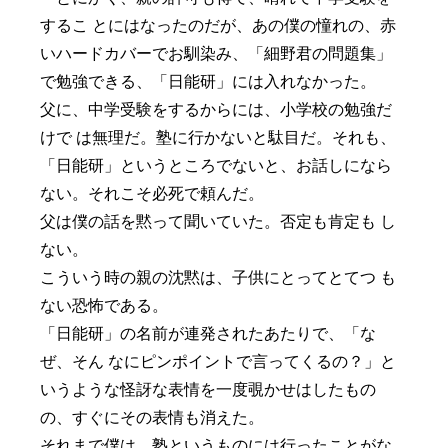
するこ とにはなったのだが、あの僕の憧れの、赤
いハードカバーでお馴染み、「細野君の問題集」
で勉強できる、「日能研」には入れなかった。
父に、中学受験をするからには、小学校の勉強だ
けで は無理だ。塾に行かないと駄目だ。それも、
「日能研」というところでないと、お話しになら
ない。それこそ必死で頼んだ。
父は僕の話を黙って聞いていた。否定も肯定も し
ない。
こういう時の親の沈黙は、子供にとってとてつ も
ない恐怖である。
「日能研」の名前が連発されたあたりで、「な
ぜ、そん なにピンポイントで言ってくるの？」と
いうような怪訝な表情を一度覗かせはしたもの
の、すぐにその表情も消えた。
それまで僕は、塾というものには行ったことがな