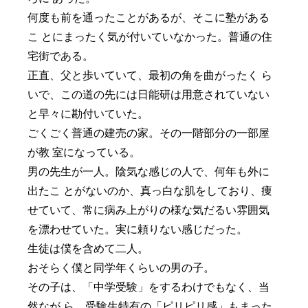
何度も前を通ったことがあるが、そこに塾がある
こ とにまったく気が付いていなかった。普通の住
宅街である。
正直、父と歩いていて、最初の角を曲がったく ら
いで、この道の先には日能研は用意されていない
と早々に勘付いていた。
ごくごく普通の建売の家。その一階部分の一部屋
が教 室になっている。
男の先生が一人。陰気な感じの人で、何年も外に
出たこ とがないのか、真っ白な肌をしており、痩
せていて、常に病み上がりの様な気だるい雰囲気
を漂わせていた。実に頼りない感じだった。
生徒は僕を含めて二人。
おそらく僕と同学年くらいの男の子。
その子は、「中学受験」をするわけでもなく、当
然なが ら、受験生特有の「ピリピリ感」もまった