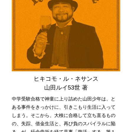
ヒキコモ・ル・ネサンス
山田ルイ53世 著
中学受験合格で神童に上り詰めた山田少年は、と
ある事件をきっかけに、引きこもり生活に入って
しまう。そこから、大検に合格して立ち直るもの
の、失踪、借金生活と、再び負のスパイラルに陥
る。が、紆余曲折を経て見事「復活」する。第１