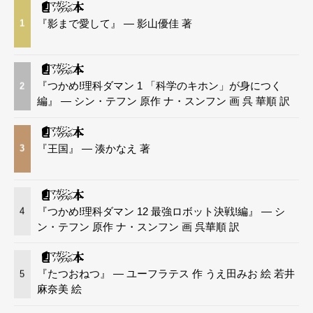
『影まで愛して』 — 影山優佳 著
1
『つかめ!理科ダマン 1 「科学のキホン」が身につく
2
編』 — シン・テフン 原作 ナ・スンフン 画 呉 華順 訳
『王国』 — 湊かなえ 著
3
『つかめ!理科ダマン 12 最強ロボット決戦!編』 — シ
4
ン・テフン 原作 ナ・スンフン 画 呉華順 訳
『たつおねつ』 — ユーフラテス 作 うえ田みお 絵 若井
5
麻奈美 絵