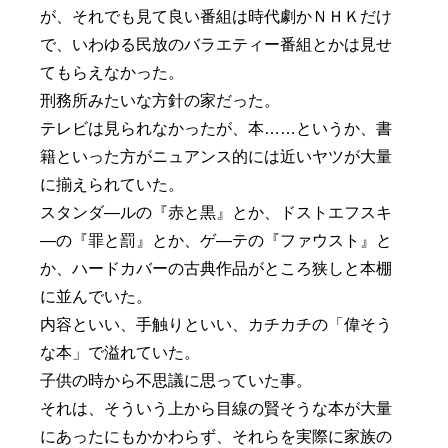
が、それでも見て良い番組は時代劇かＮＨＫだけ
で、いわゆる民放のバラエティー番組とかは見せ
てもらえなかった。
刑務所みたいな方針の家だった。
テレビは見られなかったが、本……というか、書
籍といった方がニュアンス的には近いヤツが大量
に揃えられていた。
スタンダ―ルの『赤と黒』とか、ドストエフスキ
―の『罪と罰』とか、ゲ―テの『ファウスト』と
か、ハードカバーの古典作品がところ狭しと本棚
に並んでいた。
内容といい、手触りといい、カチカチの「偉そう
な本」で溢れていた。
子供の時から不思議に思っていた事。
それは、そういう上から目線の賢そうな本が大量
にあったにもかかわらず、それらを実際に家族の