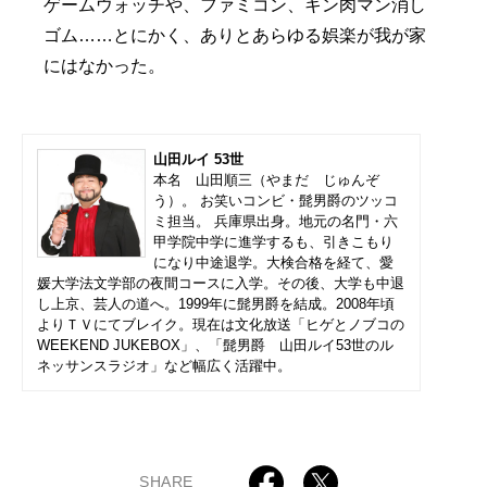
ゲームウォッチや、ファミコン、キン肉マン消し
ゴム……とにかく、ありとあらゆる娯楽が我が家
にはなかった。
山田ルイ 53世
本名 山田順三（やまだ じゅんぞ
う）。 お笑いコンビ・髭男爵のツッコ
ミ担当。 兵庫県出身。地元の名門・六
甲学院中学に進学するも、引きこもり
になり中途退学。大検合格を経て、愛
媛大学法文学部の夜間コースに入学。その後、大学も中退
し上京、芸人の道へ。1999年に髭男爵を結成。2008年頃
よりＴＶにてブレイク。現在は文化放送「ヒゲとノブコの
WEEKEND JUKEBOX」、「髭男爵 山田ルイ53世のル
ネッサンスラジオ」など幅広く活躍中。
SHARE