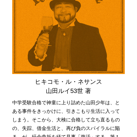
ヒキコモ・ル・ネサンス
山田ルイ53世 著
中学受験合格で神童に上り詰めた山田少年は、と
ある事件をきっかけに、引きこもり生活に入って
しまう。そこから、大検に合格して立ち直るもの
の、失踪、借金生活と、再び負のスパイラルに陥
る。が、紆余曲折を経て見事「復活」する。第１