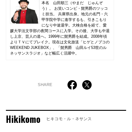
本名 山田順三（やまだ じゅんぞ
う）。 お笑いコンビ・髭男爵のツッコ
ミ担当。 兵庫県出身。地元の名門・六
甲学院中学に進学するも、引きこもり
になり中途退学。大検合格を経て、愛
媛大学法文学部の夜間コースに入学。その後、大学も中退
し上京、芸人の道へ。1999年に髭男爵を結成。2008年頃
よりＴＶにてブレイク。現在は文化放送「ヒゲとノブコの
WEEKEND JUKEBOX」、「髭男爵 山田ルイ53世のル
ネッサンスラジオ」など幅広く活躍中。
SHARE
Hikikomo
ヒキコモ・ル・ネサンス