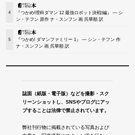
『つかめ!理科ダマン 12 最強ロボット決戦!編』 — シ
4
ン・テフン 原作 ナ・スンフン 画 呉華順 訳
『つかめ! ダマンファミリー 1』 — シン・テフン 作
5
ナ・スンフン 画 呉華順 訳
誌面（紙版・電子版）などを撮影・スク
リーンショットし、SNSやブログにアッ
プすることは法律で禁止されています。
弊社刊行物に掲載されている写真および