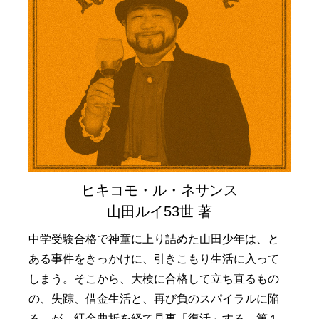
ヒキコモ・ル・ネサンス
山田ルイ53世 著
中学受験合格で神童に上り詰めた山田少年は、と
ある事件をきっかけに、引きこもり生活に入って
しまう。そこから、大検に合格して立ち直るもの
の、失踪、借金生活と、再び負のスパイラルに陥
る。が、紆余曲折を経て見事「復活」する。第１