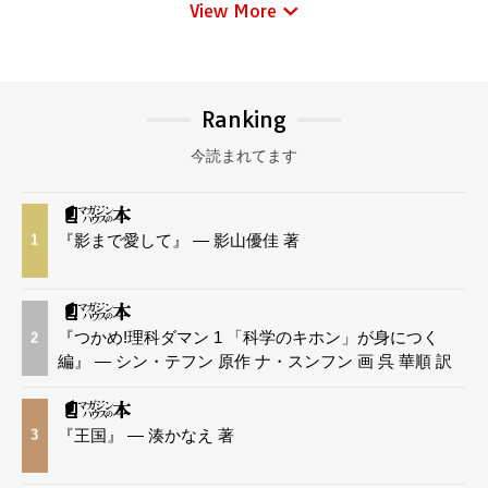
View More
Ranking
今読まれてます
『影まで愛して』 — 影山優佳 著
1
『つかめ!理科ダマン 1 「科学のキホン」が身につく
2
編』 — シン・テフン 原作 ナ・スンフン 画 呉 華順 訳
『王国』 — 湊かなえ 著
3