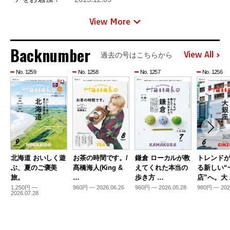
View More
Backnumber
View All
過去の号はこちらから
No. 1259
No. 1258
No. 1257
No. 1256
北海道 おいしく遊
お茶の時間です。/
鎌倉 ローカルが教
トレンド
ぶ、夏のご褒美
髙橋海人(King &
えてくれた本当の
る新しい“
旅。
…
歩き方 …
店”へ。大
1,250円 —
960円 — 2026.06.26
960円 — 2026.05.28
980円 — 202
2026.07.28