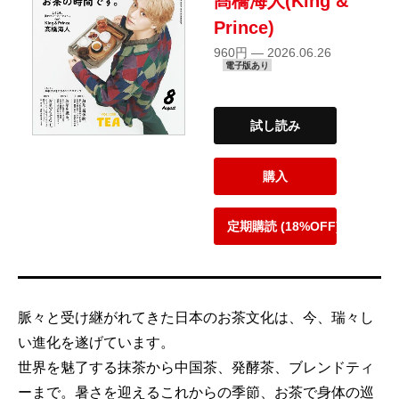
髙橋海人(King &
Prince)
960円 — 2026.06.26
電子版あり
試し読み
購入
定期購読 (18%OFF)
脈々と受け継がれてきた日本のお茶文化は、今、瑞々し
い進化を遂げています。
世界を魅了する抹茶から中国茶、発酵茶、ブレンドティ
ーまで。暑さを迎えるこれからの季節、お茶で身体の巡