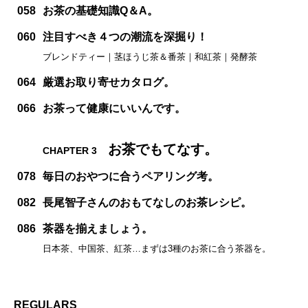
058
お茶の基礎知識Q＆A。
060
注目すべき４つの潮流を深掘り！
ブレンドティー｜茎ほうじ茶＆番茶｜和紅茶｜発酵茶
064
厳選お取り寄せカタログ。
066
お茶って健康にいいんです。
お茶でもてなす。
CHAPTER 3
078
毎日のおやつに合うペアリング考。
082
長尾智子さんのおもてなしのお茶レシピ。
086
茶器を揃えましょう。
日本茶、中国茶、紅茶…まずは3種のお茶に合う茶器を。
REGULARS