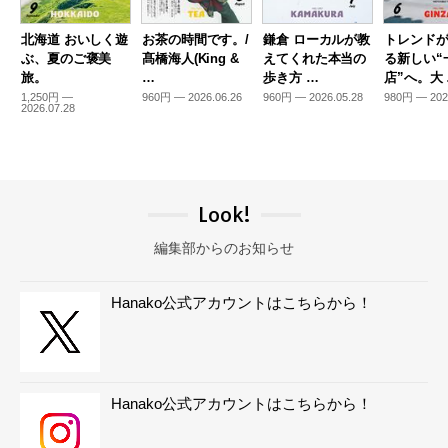
北海道 おいしく遊
お茶の時間です。/
鎌倉 ローカルが教
トレンド
ぶ、夏のご褒美
髙橋海人(King &
えてくれた本当の
る新しい“
旅。
…
歩き方 …
店”へ。大
1,250円 —
960円 — 2026.06.26
960円 — 2026.05.28
980円 — 202
2026.07.28
Look!
編集部からのお知らせ
Hanako公式アカウントはこちらから！
Hanako公式アカウントはこちらから！