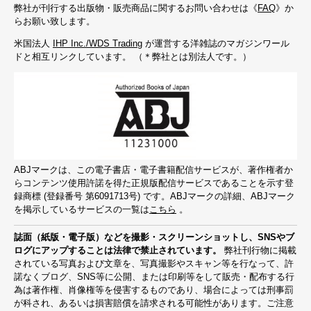
弊社が刊行する出版物・販売商品に関するお問い合わせは《
FAQ
》か
らお願い致します。
米国法人
IHP Inc./WDS Trading
が運営する洋雑誌のマガジンワール
ドと相互リンクしています。 （＊弊社とは別法人です。）
ABJマークは、この電子書店・電子書籍配信サービスが、著作権者か
らコンテンツ使用許諾を得た正規版配信サービスであることを示す登
録商標 (登録番号 第6091713号) です。ABJマークの詳細、ABJマーク
を掲示しているサービスの一覧は
こちら
。
誌面（紙版・電子版）などを撮影・スクリーンショットし、SNSやブ
ログにアップすることは法律で禁止されています。
弊社刊行物に掲載
されている写真および文章を、写真撮影やスキャン等を行なって、許
諾なくブログ、SNS等に公開、または印刷等をして販売・配布する行
為は著作権、肖像権等を侵害するものであり、場合によっては刑事罰
が科され、あるいは損害賠償を請求される可能性があります。ご注意